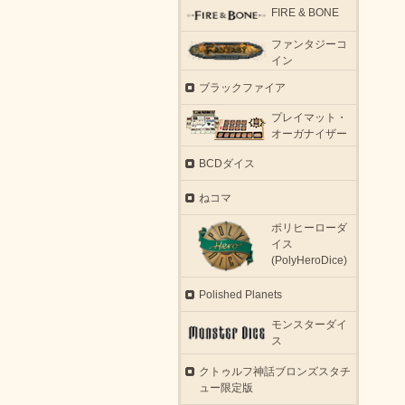
FIRE & BONE
ファンタジーコ
イン
ブラックファイア
プレイマット・
オーガナイザー
BCDダイス
ねコマ
ポリヒーローダ
イス
(PolyHeroDice)
Polished Planets
モンスターダイ
ス
クトゥルフ神話ブロンズスタチ
ュー限定版