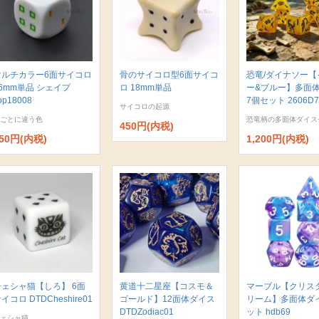
マルチカラー6面サイコロ
骨のサイコロ型6面サイコ
恐竜/ダイナソー【
6mm単品 シェイプ
ロ 18mm単品
ー&ブルー】多面
op18008
7個セット 2606D7
サイコロの起源
ごとに違う色
恐竜柄の多面体ダイス
450円(内税)
50円(内税)
1,200円(内税)
チェシャ猫【しろ】 6面
黄道十二星座【コスモ＆
マーブル【クリス
イコロ DTDCheshire01
ゴールド】12面体ダイス
リーム】多面体ダ
DTDZodiac01
ット hdb69
ェシャ猫