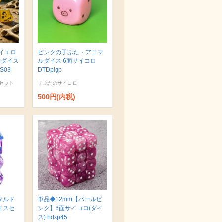
イエロ
ピンクの子ぶた・アニマ
体ダイス
ルダイス 6面サイコロ
S03
DTDpigp
セット
子ぶたのサイコロ
500円(内税)
タルド
単品◆12mm【パールピ
イスセ
ンク】6面サイコロ(ダイ
ス) hdsp45