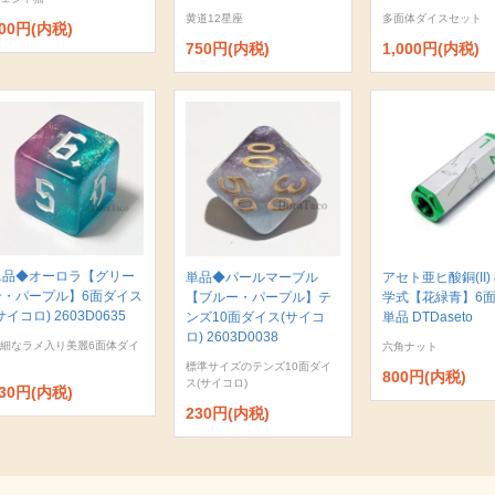
黄道12星座
多面体ダイスセット
00円(内税)
750円(内税)
1,000円(内税)
単品◆オーロラ【グリー
単品◆パールマーブル
アセト亜ヒ酸銅(II)
ン・パープル】6面ダイス
【ブルー・パープル】テ
学式【花緑青】6
サイコロ) 2603D0635
ンズ10面ダイス(サイコ
単品 DTDaseto
ロ) 2603D0038
細なラメ入り美麗6面体ダイ
六角ナット
標準サイズのテンズ10面ダイ
800円(内税)
ス(サイコロ)
30円(内税)
230円(内税)