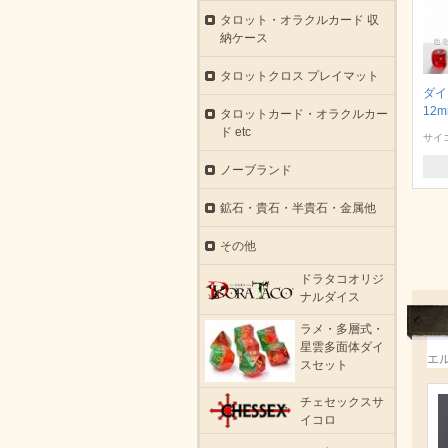
タロット・オラクルカード 収
納ケース
タロットクロス プレイマット
ダイ
12
タロットカード・オラクルカー
ド etc
サイ
ノーブランド
鉱石・貴石・半貴石・金属他
その他
ドラタコオリジ
ナルダイス
ラメ・多層式・
星雲多面体ダイ
エ
スセット
チェセックスサ
イコロ