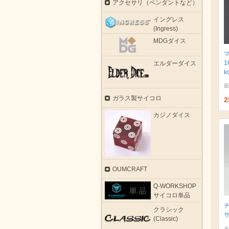
アクセサリ（ペンダントなど）
イングレス
(Ingress)
MDGダイス
1
エルダーダイス
k
面
ガラス製サイコロ
2
カジノダイス
OUMCRAFT
Q-WORKSHOP
サイコロ単品
クラシック
サ
(Classic)
チ