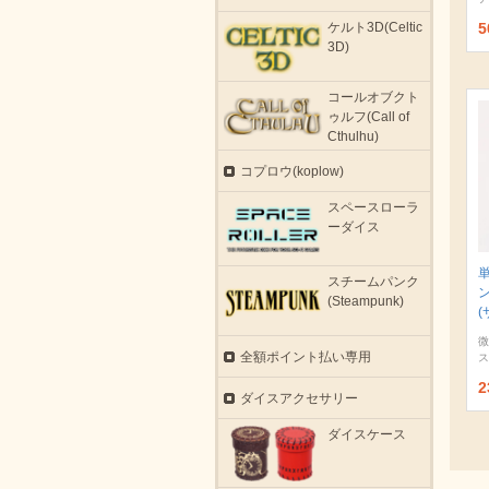
5
ケルト3D(Celtic
3D)
コールオブクト
ゥルフ(Call of
Cthulhu)
コプロウ(koplow)
スペースローラ
ーダイス
スチームパンク
(Steampunk)
(
微
全額ポイント払い専用
ス
2
ダイスアクセサリー
ダイスケース