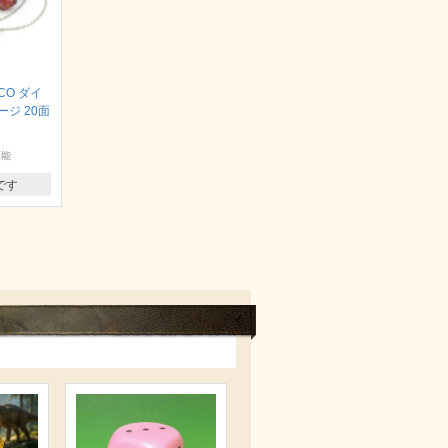
CO ダイ
ジ 20面
可能
です