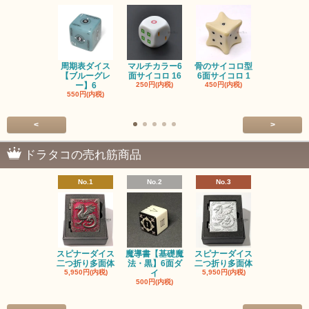
周期表ダイス
マルチカラー6
骨のサイコロ型
恐竜/ダイナ
【ブルーグレ
面サイコロ 16
6面サイコロ 1
【イエロー
ー】6
250円(内税)
450円(内税)
1,200円(内
550円(内税)
<
>
ドラタコの売れ筋商品
No.1
No.2
No.3
No.4
スピナーダイス
魔導書【基礎魔
スピナーダイス
スピナーダ
二つ折り多面体
法・黒】6面ダ
二つ折り多面体
二つ折り多
5,950円(内税)
イ
5,950円(内税)
5,950円(内
500円(内税)