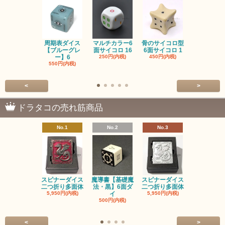
周期表ダイス
マルチカラー6
骨のサイコロ型
恐竜/ダイナ
【ブルーグレ
面サイコロ 16
6面サイコロ 1
【イエロー
ー】6
250円(内税)
450円(内税)
1,200円(内
550円(内税)
<
>
ドラタコの売れ筋商品
No.1
No.2
No.3
No.4
スピナーダイス
魔導書【基礎魔
スピナーダイス
スピナーダ
二つ折り多面体
法・黒】6面ダ
二つ折り多面体
二つ折り多
5,950円(内税)
イ
5,950円(内税)
5,950円(内
500円(内税)
<
>