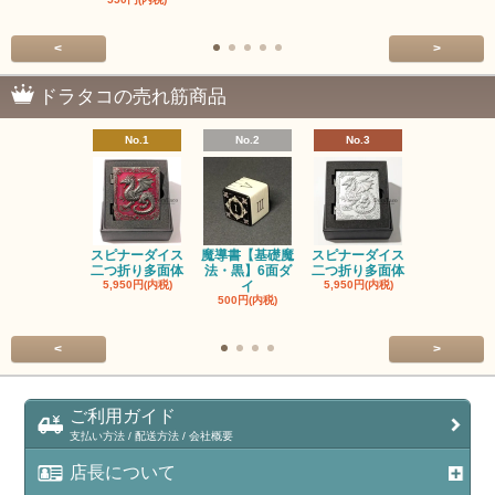
<
>
ドラタコの売れ筋商品
No.1
No.2
No.3
No.4
スピナーダイス
魔導書【基礎魔
スピナーダイス
スピナーダ
二つ折り多面体
法・黒】6面ダ
二つ折り多面体
二つ折り多
5,950円(内税)
イ
5,950円(内税)
5,950円(内
500円(内税)
<
>
ご利用ガイド
支払い方法 / 配送方法 / 会社概要
店長について