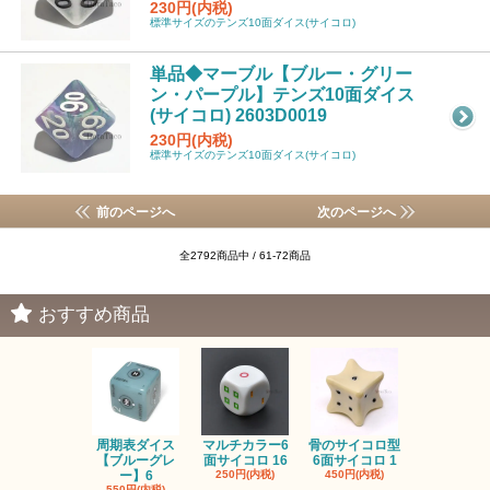
230円(内税)
標準サイズのテンズ10面ダイス(サイコロ)
単品◆マーブル【ブルー・グリー
ン・パープル】テンズ10面ダイス
(サイコロ) 2603D0019
230円(内税)
標準サイズのテンズ10面ダイス(サイコロ)
前のページへ
次のページへ
全2792商品中 / 61-72商品
おすすめ商品
周期表ダイス
マルチカラー6
骨のサイコロ型
恐竜/ダイナ
【ブルーグレ
面サイコロ 16
6面サイコロ 1
【イエロー
ー】6
250円(内税)
450円(内税)
1,200円(内
550円(内税)