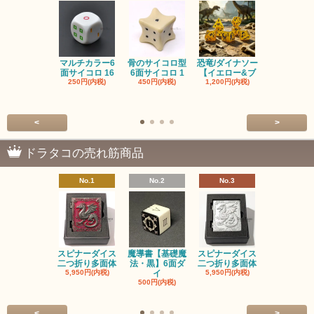
マルチカラー6
骨のサイコロ型
恐竜/ダイナソー
ピンクの子
面サイコロ 16
6面サイコロ 1
【イエロー&ブ
た・アニマ
250円(内税)
450円(内税)
1,200円(内税)
イス
500円(内税
<
>
ドラタコの売れ筋商品
No.1
No.2
No.3
No.4
スピナーダイス
魔導書【基礎魔
スピナーダイス
スピナーダ
二つ折り多面体
法・黒】6面ダ
二つ折り多面体
二つ折り多
5,950円(内税)
イ
5,950円(内税)
5,950円(内
500円(内税)
<
>