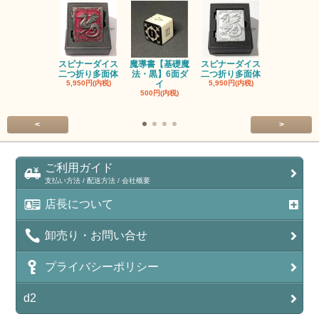
スピナーダイス
魔導書【基礎魔
スピナーダイス
スピナーダ
二つ折り多面体
法・黒】6面ダ
二つ折り多面体
二つ折り多
5,950円(内税)
イ
5,950円(内税)
5,950円(内
500円(内税)
<
>
ご利用ガイド
支払い方法 / 配送方法 / 会社概要
店長について
卸売り・お問い合せ
プライバシーポリシー
d2