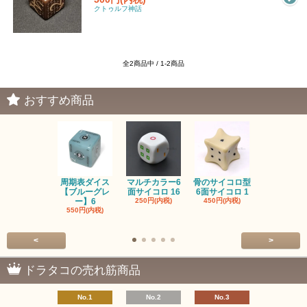
クトゥルフ神話
全2商品中 / 1-2商品
おすすめ商品
周期表ダイス
マルチカラー6
骨のサイコロ型
恐竜/ダイナ
【ブルーグレ
面サイコロ 16
6面サイコロ 1
【イエロー
ー】6
250円(内税)
450円(内税)
1,200円(内
550円(内税)
<
>
ドラタコの売れ筋商品
No.1
No.2
No.3
No.4