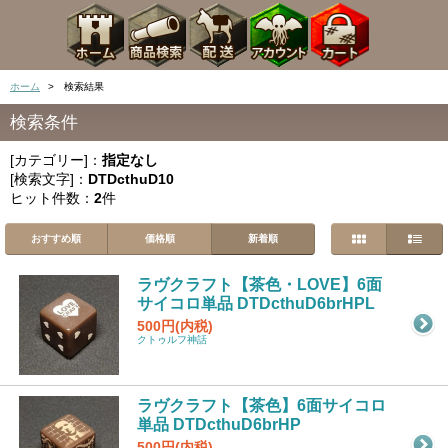
ホーム
> 検索結果
検索条件
[カテゴリー]：
指定なし
[検索文字]：
DTDcthuD10
ヒット件数：
2
件
おすすめ順
価格順
新着順
ラヴクラフト【茶色・LOVE】6面
サイコロ単品 DTDcthuD6brHPL
500円(内税)
クトゥルフ神話
ラヴクラフト【茶色】6面サイコロ
単品 DTDcthuD6brHP
500円(内税)