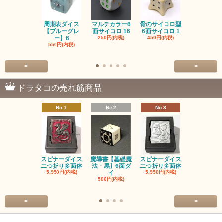
周期表ダイス
マルチカラー6
骨のサイコロ型
恐竜/ダイナ
【ブルーグレ
面サイコロ 16
6面サイコロ 1
【イエロー
ー】6
250円(内税)
450円(内税)
1,200円(内
550円(内税)
<
>
ドラタコの売れ筋商品
No.1
No.2
No.3
No.4
スピナーダイス
魔導書【基礎魔
スピナーダイス
スピナーダ
二つ折り多面体
法・黒】6面ダ
二つ折り多面体
二つ折り多
5,950円(内税)
イ
5,950円(内税)
5,950円(内
500円(内税)
<
>