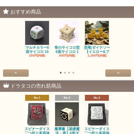
おすすめ商品
マルチカラー6
骨のサイコロ型
恐竜/ダイナソー
ピンクの子
面サイコロ 16
6面サイコロ 1
【イエロー&ブ
た・アニマ
250円(内税)
450円(内税)
1,200円(内税)
イス
500円(内税
<
>
ドラタコの売れ筋商品
No.1
No.2
No.3
No.4
スピナーダイス
魔導書【基礎魔
スピナーダイス
スピナーダ
二つ折り多面体
法・黒】6面ダ
二つ折り多面体
二つ折り多