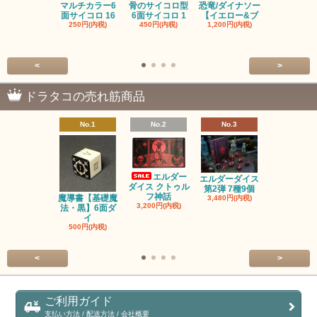
マルチカラー6
骨のサイコロ型
恐竜/ダイナソー
ピンクの子
面サイコロ 16
6面サイコロ 1
【イエロー&ブ
た・アニマ
250円(内税)
450円(内税)
1,200円(内税)
イス
500円(内税
<
>
ドラタコの売れ筋商品
No.1
No.2
No.3
No.4
エルダー
エルダーダイス
ダイス クトゥル
第2弾 7種9個
フ神話
魔導書【基礎魔
単品◆12
3,480円(内税)
3,200円(内税)
法・黒】6面ダ
【サイレン
イ
ー
500円(内税)
100円(内税
<
>
ご利用ガイド
支払い方法 / 配送方法 / 会社概要