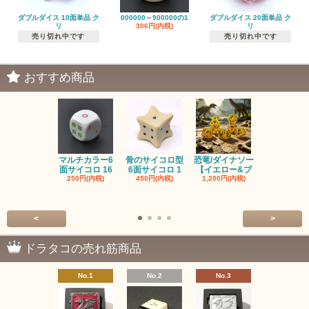
ダブルダイス 10面単品 ク
000000～900000の1
ダブルダイス 20面単品 ク
リ
306円(内税)
リ
売り切れ中です
売り切れ中です
おすすめ商品
マルチカラー6
骨のサイコロ型
恐竜/ダイナソー
ピンクの子
面サイコロ 16
6面サイコロ 1
【イエロー&ブ
た・アニマ
250円(内税)
450円(内税)
1,200円(内税)
イス
500円(内税
<
>
ドラタコの売れ筋商品
No.1
No.2
No.3
No.4