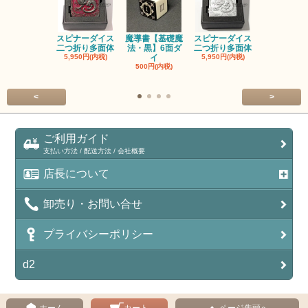
スピナーダイス
魔導書【基礎魔
スピナーダイス
スピナーダ
二つ折り多面体
法・黒】6面ダ
二つ折り多面体
二つ折り多
5,950円(内税)
イ
5,950円(内税)
5,950円(内
500円(内税)
<
>
ご利用ガイド
支払い方法 / 配送方法 / 会社概要
店長について
卸売り・お問い合せ
プライバシーポリシー
d2