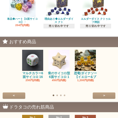
単品◆ハート【6面サイコ
理由あり◆エルダーダイ
エルダーダイス クトゥル
ロ】・
ス クト
フ神話
204円(内税)
売り切れ中です
売り切れ中です
おすすめ商品
マルチカラー6
骨のサイコロ型
恐竜/ダイナソー
ピンクの子
面サイコロ 16
6面サイコロ 1
【イエロー&ブ
た・アニマ
250円(内税)
450円(内税)
1,200円(内税)
イス
500円(内税
<
>
ドラタコの売れ筋商品
No.1
No.2
No.3
No.4