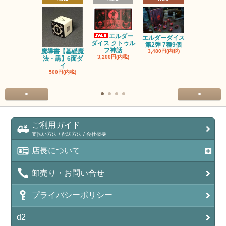
エルダー
エルダーダイス
ダイス クトゥル
第2弾 7種9個
フ神話
魔導書【基礎魔
単品◆12
3,480円(内税)
3,200円(内税)
法・黒】6面ダ
【サイレン
イ
ー
500円(内税)
100円(内税
<
>
ご利用ガイド
支払い方法 / 配送方法 / 会社概要
店長について
卸売り・お問い合せ
プライバシーポリシー
d2