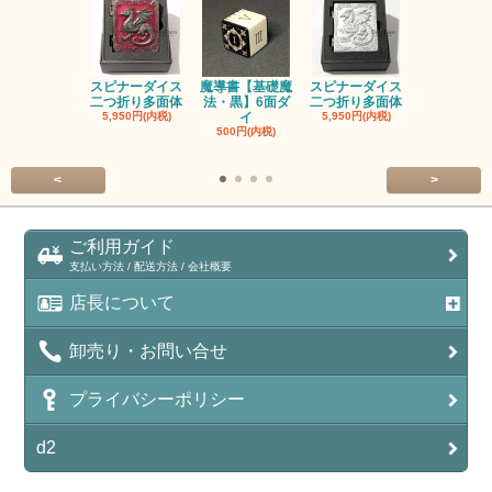
スピナーダイス
魔導書【基礎魔
スピナーダイス
スピナーダ
二つ折り多面体
法・黒】6面ダ
二つ折り多面体
二つ折り多
5,950円(内税)
イ
5,950円(内税)
5,950円(内
500円(内税)
<
>
ご利用ガイド
支払い方法 / 配送方法 / 会社概要
店長について
卸売り・お問い合せ
プライバシーポリシー
d2