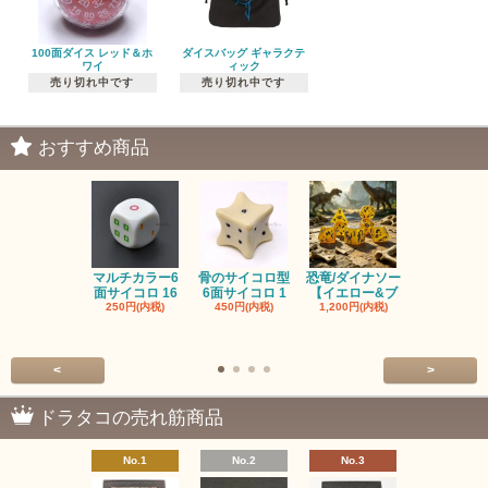
100面ダイス レッド＆ホ
ダイスバッグ ギャラクテ
ワイ
ィック
売り切れ中です
売り切れ中です
おすすめ商品
マルチカラー6
骨のサイコロ型
恐竜/ダイナソー
ピンクの子
面サイコロ 16
6面サイコロ 1
【イエロー&ブ
た・アニマ
250円(内税)
450円(内税)
1,200円(内税)
イス
500円(内税
<
>
ドラタコの売れ筋商品
No.1
No.2
No.3
No.4