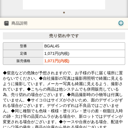
商品説明
売り切れ中です
BGAL45
型番
1,071円(内税)
定価
1,071円(内税)
販売価格
◆窒息などの危険が予想されますので、お子様の手に届く場所に置
かないでください。◆自社撮影の写真は撮影用照明で綺麗に見える
ように撮影しています。メーカー写真も綺麗に見えるよう、撮影さ
れています。◆こちらの商品は他システムでも併用販売している
為、売り切れの場合がございます。◆商品撮影時の小物等は付属し
ていません。◆サイコロはサイズが小さいため、面のデザインがず
れる場合がございます。デザインのずれは不良品ではございませ
ん。◆同じ種類でも色味・模様・塗りズレ・塗りの差・樹脂注入時
の跡・欠け等の品質のムラがある場合や、新ロットではデザインが
変更される場合がございます。◆ケースや台座がある場合、配送中
にシワ等の発生・商品が台座から外れる場合がございます。