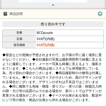
商品説明
売り切れ中です
BCDpurple
型番
918円(内税)
定価
918円(内税)
販売価格
◆窒息などの危険が予想されますので、お子様の手に届く場所に置
かないでください。◆自社撮影の写真は撮影用照明で綺麗に見える
ように撮影しています。メーカー写真も綺麗に見えるよう、撮影さ
れています。◆こちらの商品は他システムでも併用販売している
為、売り切れの場合がございます。◆商品撮影時の小物等は付属し
ていません。◆サイコロはサイズが小さいため、面のデザインがず
れる場合がございます。デザインのずれは不良品ではございませ
ん。◆同じ種類でも色味・模様・塗りズレ・塗りの差・樹脂注入時
の跡・欠け等の品質のムラがある場合や、新ロットではデザインが
変更される場合がございます。◆ケースや台座がある場合、配送中
にシワ等の発生・商品が台座から外れる場合がございます。