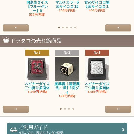
周期表ダイス
マルチカラー6
骨のサイコロ型
恐竜/ダイナ
【ブルーグレ
面サイコロ 16
6面サイコロ 1
【イエロー
ー】6
250円(内税)
450円(内税)
1,200円(内
550円(内税)
<
>
ドラタコの売れ筋商品
No.1
No.2
No.3
No.4
スピナーダイス
魔導書【基礎魔
スピナーダイス
スピナーダ
二つ折り多面体
法・黒】6面ダ
二つ折り多面体
二つ折り多
5,950円(内税)
イ
5,950円(内税)
5,950円(内
500円(内税)
<
>
ご利用ガイド
支払い方法 / 配送方法 / 会社概要