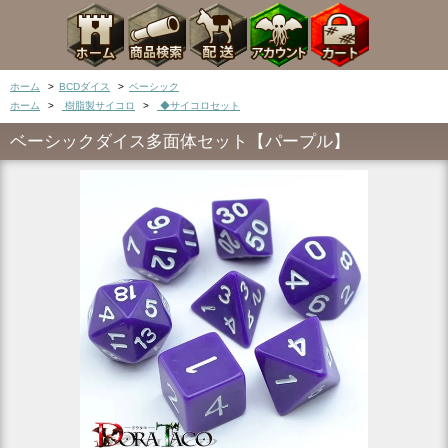
ホーム
>
BCDダイス
>
ベーシック
ホーム
>
樹脂製サイコロ
>
◆サイコロセット
ベーシックダイス多面体セット【パープル】