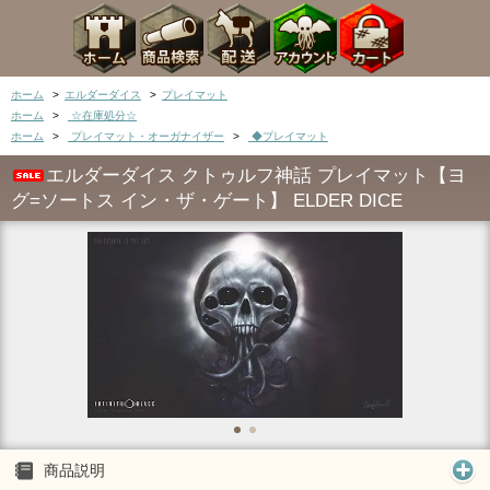
ホーム
>
エルダーダイス
>
プレイマット
ホーム
>
☆在庫処分☆
ホーム
>
プレイマット・オーガナイザー
>
◆プレイマット
エルダーダイス クトゥルフ神話 プレイマット【ヨ
グ=ソートス イン・ザ・ゲート】 ELDER DICE
商品説明