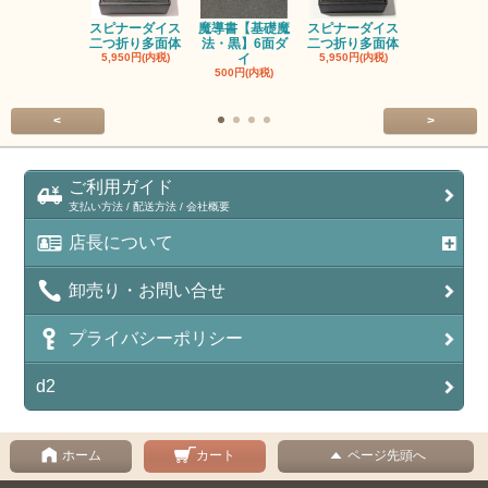
スピナーダイス
魔導書【基礎魔
スピナーダイス
スピナーダ
二つ折り多面体
法・黒】6面ダ
二つ折り多面体
二つ折り多
5,950円(内税)
イ
5,950円(内税)
5,950円(内
500円(内税)
<
>
ご利用ガイド
支払い方法 / 配送方法 / 会社概要
店長について
卸売り・お問い合せ
プライバシーポリシー
d2
ホーム
カート
ページ先頭へ