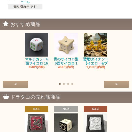
コール
売り切れ中です
おすすめ商品
マルチカラー6
骨のサイコロ型
恐竜/ダイナソー
ピンクの子
面サイコロ 16
6面サイコロ 1
【イエロー&ブ
た・アニマ
250円(内税)
450円(内税)
1,200円(内税)
イス
500円(内税
<
>
ドラタコの売れ筋商品
No.1
No.2
No.3
No.4