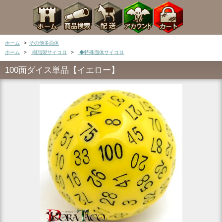
ホーム
>
その他多面体
ホーム
>
樹脂製サイコロ
>
◆特殊面体サイコロ
100面ダイス単品【イエロー】