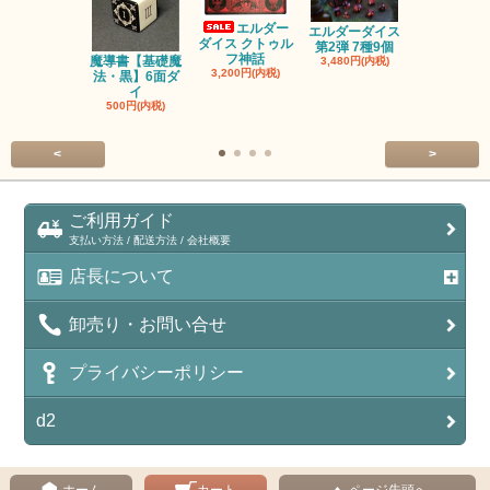
エルダー
エルダーダイス
ダイス クトゥル
第2弾 7種9個
フ神話
魔導書【基礎魔
単品◆12
3,480円(内税)
3,200円(内税)
法・黒】6面ダ
【サイレン
イ
ー
500円(内税)
100円(内税
<
>
ご利用ガイド
支払い方法 / 配送方法 / 会社概要
店長について
卸売り・お問い合せ
プライバシーポリシー
d2