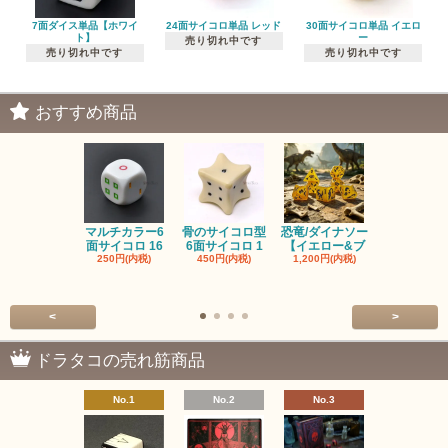
7面ダイス単品【ホワイ
24面サイコロ単品 レッド
30面サイコロ単品 イエロ
ト】
ー
売り切れ中です
売り切れ中です
売り切れ中です
おすすめ商品
マルチカラー6
骨のサイコロ型
恐竜/ダイナソー
ピンクの子
面サイコロ 16
6面サイコロ 1
【イエロー&ブ
た・アニマ
250円(内税)
450円(内税)
1,200円(内税)
イス
500円(内税
<
>
ドラタコの売れ筋商品
No.1
No.2
No.3
No.4