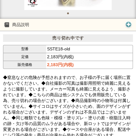
商品説明
売り切れ中です
SSTE18-old
型番
2,183円(内税)
定価
2,183円(内税)
販売価格
◆窒息などの危険が予想されますので、お子様の手に届く場所に置
かないでください。◆自社撮影の写真は撮影用照明で綺麗に見える
ように撮影しています。メーカー写真も綺麗に見えるよう、撮影さ
れています。◆こちらの商品は他システムでも併用販売している
為、売り切れの場合がございます。◆商品撮影時の小物等は付属し
ていません。◆サイコロはサイズが小さいため、面のデザインがず
れる場合がございます。デザインのずれは不良品ではございませ
ん。◆同じ種類でも色味・模様・塗りズレ・塗りの差・樹脂注入時
の跡・欠け等の品質のムラがある場合や、新ロットではデザインが
変更される場合がございます。◆ケースや台座がある場合、配送中
にシワ等の発生・商品が台座から外れる場合がございます。