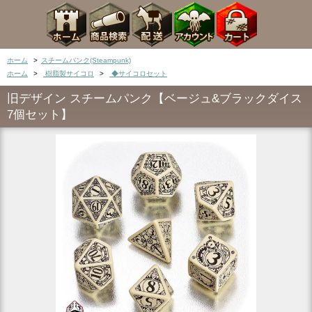
ホーム
>
スチームパンク(Steampunk)
ホーム
>
樹脂製サイコロ
>
◆サイコロセット
旧デザイン スチームパンク【ベージュ&ブラックダイス
7個セット】