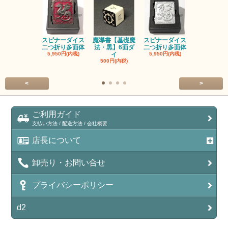
スピナーダイス
魔導書【基礎魔
スピナーダイス
スピナーダ
二つ折り多面体
法・黒】6面ダ
二つ折り多面体
二つ折り多
5,950円(内税)
イ
5,950円(内税)
5,950円(内
500円(内税)
<
>
ご利用ガイド
支払い方法 / 配送方法 / 会社概要
店長について
卸売り・お問い合せ
プライバシーポリシー
d2