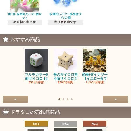
桜3色 多面体ダイス7個セ
多層式レイヤー多面体ダ
ット
イス7個
売り切れ中です
売り切れ中です
おすすめ商品
マルチカラー6
骨のサイコロ型
恐竜/ダイナソー
ピンクの子
面サイコロ 16
6面サイコロ 1
【イエロー&ブ
た・アニマ
250円(内税)
450円(内税)
1,200円(内税)
イス
500円(内税
<
>
ドラタコの売れ筋商品
No.1
No.2
No.3
No.4