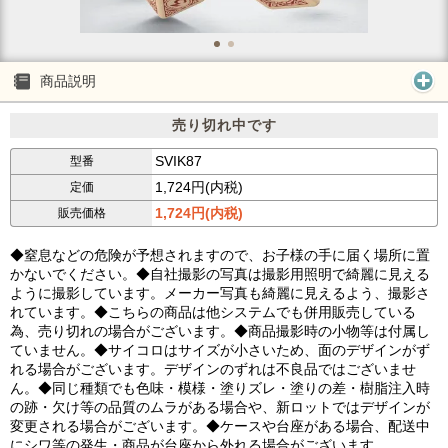
商品説明
売り切れ中です
SVIK87
型番
1,724円(内税)
定価
1,724円(内税)
販売価格
◆窒息などの危険が予想されますので、お子様の手に届く場所に置
かないでください。◆自社撮影の写真は撮影用照明で綺麗に見える
ように撮影しています。メーカー写真も綺麗に見えるよう、撮影さ
れています。◆こちらの商品は他システムでも併用販売している
為、売り切れの場合がございます。◆商品撮影時の小物等は付属し
ていません。◆サイコロはサイズが小さいため、面のデザインがず
れる場合がございます。デザインのずれは不良品ではございませ
ん。◆同じ種類でも色味・模様・塗りズレ・塗りの差・樹脂注入時
の跡・欠け等の品質のムラがある場合や、新ロットではデザインが
変更される場合がございます。◆ケースや台座がある場合、配送中
にシワ等の発生・商品が台座から外れる場合がございます。