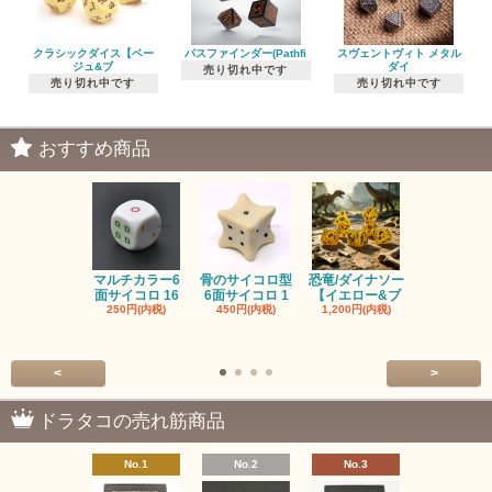
クラシックダイス【ベー
パスファインダー(Pathfi
スヴェントヴィト メタル
ジュ&ブ
ダイ
売り切れ中です
売り切れ中です
売り切れ中です
おすすめ商品
マルチカラー6
骨のサイコロ型
恐竜/ダイナソー
ピンクの子
面サイコロ 16
6面サイコロ 1
【イエロー&ブ
た・アニマ
250円(内税)
450円(内税)
1,200円(内税)
イス
500円(内税
<
>
ドラタコの売れ筋商品
No.1
No.2
No.3
No.4