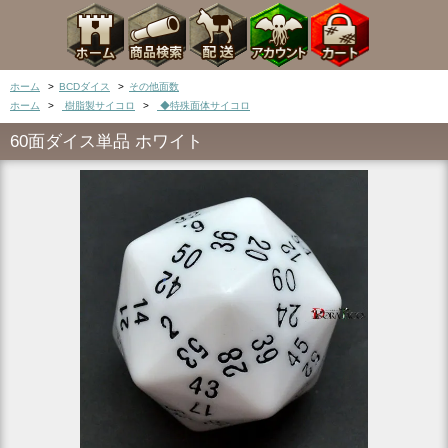
ホーム
>
BCDダイス
>
その他面数
ホーム
>
樹脂製サイコロ
>
◆特殊面体サイコロ
60面ダイス単品 ホワイト