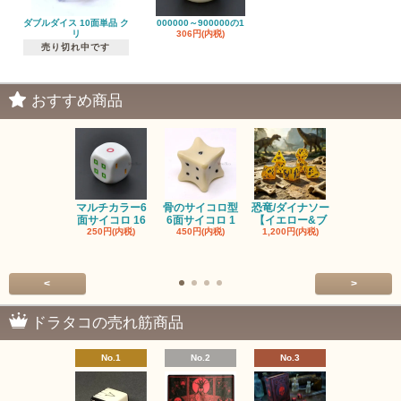
ダブルダイス 10面単品 ク
000000～900000の1
リ
306円(内税)
売り切れ中です
おすすめ商品
マルチカラー6
骨のサイコロ型
恐竜/ダイナソー
ピンクの子
面サイコロ 16
6面サイコロ 1
【イエロー&ブ
た・アニマ
250円(内税)
450円(内税)
1,200円(内税)
イス
500円(内税
<
>
ドラタコの売れ筋商品
No.1
No.2
No.3
No.4