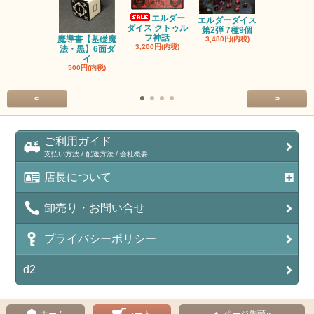
エルダー
エルダーダイス
ダイス クトゥル
第2弾 7種9個
フ神話
魔導書【基礎魔
単品◆12
3,480円(内税)
3,200円(内税)
法・黒】6面ダ
【サイレン
イ
ー
500円(内税)
100円(内税
<
>
ご利用ガイド
支払い方法 / 配送方法 / 会社概要
店長について
卸売り・お問い合せ
プライバシーポリシー
d2