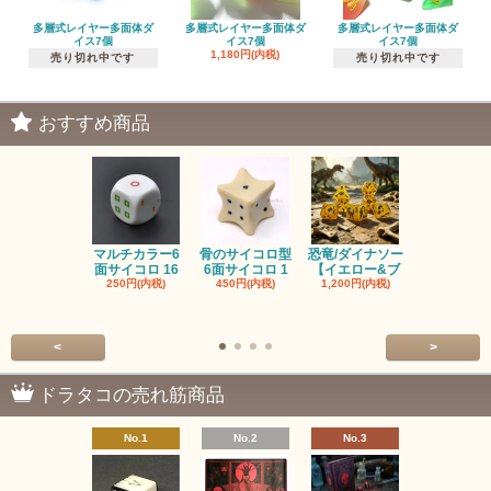
多層式レイヤー多面体ダ
多層式レイヤー多面体ダ
多層式レイヤー多面体ダ
イス7個
イス7個
イス7個
1,180円(内税)
売り切れ中です
売り切れ中です
おすすめ商品
マルチカラー6
骨のサイコロ型
恐竜/ダイナソー
ピンクの子
面サイコロ 16
6面サイコロ 1
【イエロー&ブ
た・アニマ
250円(内税)
450円(内税)
1,200円(内税)
イス
500円(内税
<
>
ドラタコの売れ筋商品
No.1
No.2
No.3
No.4