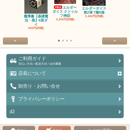
エルダー
エルダーダイス
ダイス クトゥル
第2弾 7種9個
フ神話
魔導書【基礎魔
単品◆12
3,480円(内税)
3,200円(内税)
法・黒】6面ダ
【サイレン
イ
ー
500円(内税)
100円(内税
<
>
ご利用ガイド
支払い方法 / 配送方法 / 会社概要
店長について
卸売り・お問い合せ
プライバシーポリシー
d2