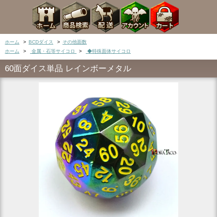
ホーム
>
BCDダイス
>
その他面数
ホーム
>
金属・石等サイコロ
>
◆特殊面体サイコロ
60面ダイス単品 レインボーメタル