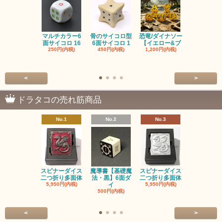
マルチカラー6
骨のサイコロ型
恐竜/ダイナソー
ピンクの子
面サイコロ 16
6面サイコロ 1
【イエロー&ブ
た・アニマ
250円(内税)
450円(内税)
1,200円(内税)
イス
500円(内税
<
>
ドラタコの売れ筋商品
No.1
No.2
No.3
No.4
スピナーダイス
魔導書【基礎魔
スピナーダイス
スピナーダ
二つ折り多面体
法・黒】6面ダ
二つ折り多面体
二つ折り多
5,950円(内税)
イ
5,950円(内税)
5,950円(内
500円(内税)
<
>