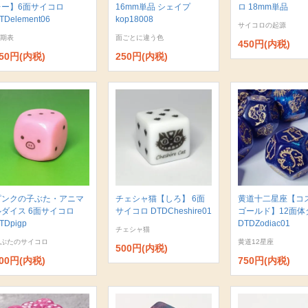
レー】6面サイコロ
16mm単品 シェイプ
ロ 18mm単品
TDelement06
kop18008
サイコロの起源
期表
面ごとに違う色
450円(内税)
50円(内税)
250円(内税)
ピンクの子ぶた・アニマ
チェシャ猫【しろ】 6面
黄道十二星座【コ
ルダイス 6面サイコロ
サイコロ DTDCheshire01
ゴールド】12面体
TDpigp
DTDZodiac01
チェシャ猫
ぶたのサイコロ
黄道12星座
500円(内税)
00円(内税)
750円(内税)