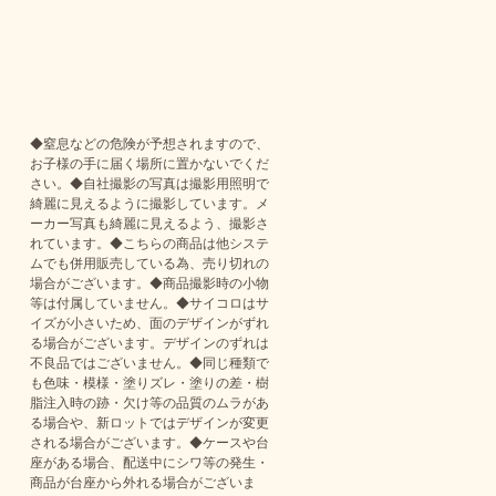
◆窒息などの危険が予想されますので、
お子様の手に届く場所に置かないでくだ
さい。◆自社撮影の写真は撮影用照明で
綺麗に見えるように撮影しています。メ
ーカー写真も綺麗に見えるよう、撮影さ
れています。◆こちらの商品は他システ
ムでも併用販売している為、売り切れの
場合がございます。◆商品撮影時の小物
等は付属していません。◆サイコロはサ
イズが小さいため、面のデザインがずれ
る場合がございます。デザインのずれは
不良品ではございません。◆同じ種類で
も色味・模様・塗りズレ・塗りの差・樹
脂注入時の跡・欠け等の品質のムラがあ
る場合や、新ロットではデザインが変更
される場合がございます。◆ケースや台
座がある場合、配送中にシワ等の発生・
商品が台座から外れる場合がございま