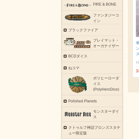
FIRE & BONE
ファンタジーコ
イン
ブラックファイア
プレイマット・
オーガナイザー
ス
BCDダイス
1
ねコマ
1
ポリヒーローダ
イス
(PolyHeroDice)
Polished Planets
モンスターダイ
ス
クトゥルフ神話ブロンズスタチ
ュー限定版