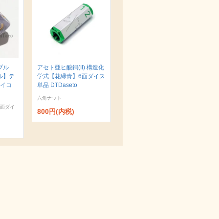
ブル
アセト亜ヒ酸銅(II) 構造化
ル】テ
学式【花緑青】6面ダイス
サイコ
単品 DTDaseto
六角ナット
0面ダイ
800円(内税)