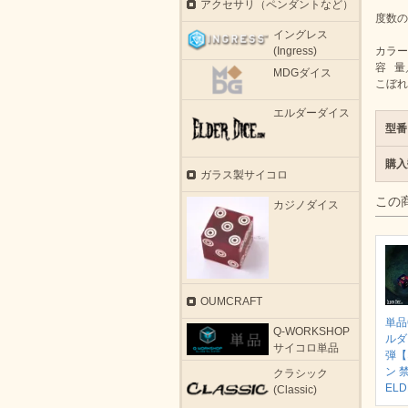
アクセサリ（ペンダントなど）
度数の
イングレス
(Ingress)
カラー
容 量
MDGダイス
こぼれ
エルダーダイス
型番
購入
ガラス製サイコロ
この
カジノダイス
OUMCRAFT
単品
Q-WORKSHOP
ルダ
サイコロ単品
弾【
ン 
クラシック
ELD
(Classic)