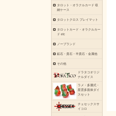
タロット・オラクルカード 収
納ケース
タロットクロス プレイマット
タロットカード・オラクルカー
ド etc
ノーブランド
鉱石・貴石・半貴石・金属他
その他
ドラタコオリジ
ナルダイス
ラメ・多層式・
星雲多面体ダイ
スセット
チェセックスサ
イコロ