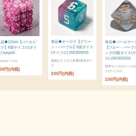
単品◆オーロラ【グリー
単品◆12mm【パールピ
単品◆パールマー
ン・パープル】6面ダイス
ンク】6面サイコロ(ダイ
【ブルー・パープ
(サイコロ) 2603D0635
) hdsp45
ンズ10面ダイス(
ロ) 2603D0038
微細なラメ入り美麗6面体ダイ
2mmサイコロ
ス
標準サイズのテンズ1
00円(内税)
ス(サイコロ)
230円(内税)
230円(内税)