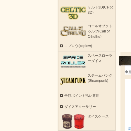
ケルト3D(Celtic
3D)
コールオブクト
ゥルフ(Call of
Cthulhu)
コプロウ(koplow)
スペースローラ
ーダイス
◆
スチームパンク
(Steampunk)
全額ポイント払い専用
ダイスアクセサリー
ダイスケース