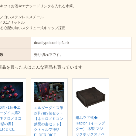
キツイお酒やエナジードリンクを入れる水筒。
／白いステンレススチール
／0.17リットル
る心配の無いスクリュー式キャップ採用
deadlypoisonhipflask
数
売り切れ中です。
商品を買った人はこんな商品も買っています
6面×1個◆エ
エルダーダイス第
ーダイス第2
2弾 7種9個セット
組み立て式◆e-
ネクロノミコ
【ネクロノミコン
Raptor（イーラプ
禁忌の書】
禁忌の書セット】
ター） 木製 マジ
ER DICE
クトゥルフ神話
ックボックス／ベ
ELDER DICE