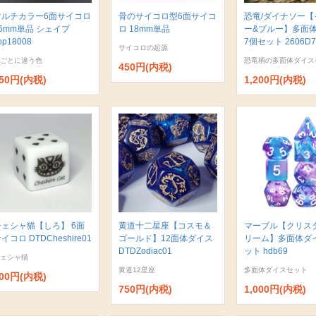
マルチカラー6面サイコロ
骨のサイコロ型6面サイコ
恐竜/ダイナソー【
6mm単品 シェイプ
ロ 18mm単品
ー&ブルー】多面
op18008
7個セット 2606D7
サイコロの起源
ごとに違う色
恐竜柄の多面体ダイス
450円(内税)
50円(内税)
1,200円(内税)
チェシャ猫【しろ】 6面
黄道十二星座【コスモ＆
マーブル【クリス
イコロ DTDCheshire01
ゴールド】12面体ダイス
リーム】多面体ダ
DTDZodiac01
ット hdb69
ェシャ猫
黄道12星座
多面体ダイスセット
00円(内税)
750円(内税)
1,000円(内税)