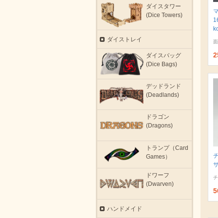
ダイスタワー
(Dice Towers)
1
k
ダイストレイ
面
2
ダイスバッグ
(Dice Bags)
デッドランド
(Deadlands)
ドラゴン
(Dragons)
トランプ（Card
Games）
サ
ドワーフ
チ
(Dwarven)
5
ハンドメイド