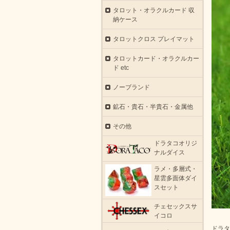
タロット・オラクルカード 収
納ケース
タロットクロス プレイマット
タロットカード・オラクルカー
ド etc
ノーブランド
鉱石・貴石・半貴石・金属他
その他
ドラタコオリジ
ナルダイス
ラメ・多層式・
星雲多面体ダイ
スセット
チェセックスサ
イコロ
ドラタ