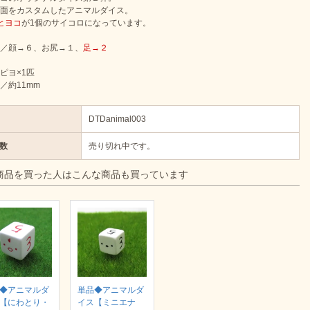
面をカスタムしたアニマルダイス。
ヒヨコ
が1個のサイコロになっています。
／顔→６、お尻→１、
足→２
ピヨ×1匹
／約11mm
DTDanimal003
数
売り切れ中です。
商品を買った人はこんな商品も買っています
◆アニマルダ
単品◆アニマルダ
【にわとり・
イス【ミニエナ