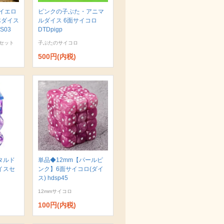
イエロ
ピンクの子ぶた・アニマ
体ダイス
ルダイス 6面サイコロ
S03
DTDpigp
セット
子ぶたのサイコロ
500円(内税)
タルド
単品◆12mm【パールピ
イスセ
ンク】6面サイコロ(ダイ
ス) hdsp45
12mmサイコロ
100円(内税)