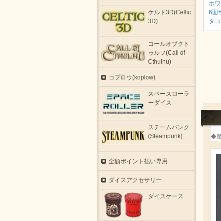
ホワ
6面
ケルト3D(Celtic
タコ
3D)
コールオブクト
ゥルフ(Call of
Cthulhu)
コプロウ(koplow)
スペースローラ
ーダイス
スチームパンク
(Steampunk)
◆
全額ポイント払い専用
ダイスアクセサリー
ダイスケース