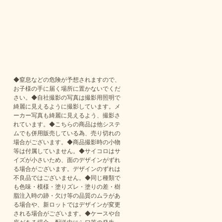
◆窒息などの危険が予想されますので、
お子様の手に届く場所に置かないでくだ
さい。◆自社撮影の写真は撮影用照明で
綺麗に見えるように撮影しています。メ
ーカー写真も綺麗に見えるよう、撮影さ
れています。◆こちらの商品は他システ
ムでも併用販売している為、売り切れの
場合がございます。◆商品撮影時の小物
等は付属していません。◆サイコロはサ
イズが小さいため、面のデザインがずれ
る場合がございます。デザインのずれは
不良品ではございません。◆同じ種類で
も色味・模様・塗りズレ・塗りの差・樹
脂注入時の跡・欠け等の品質のムラがあ
る場合や、新ロットではデザインが変更
される場合がございます。◆ケースや台