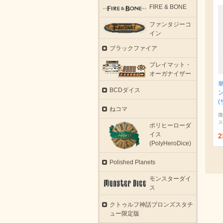
FIRE & BONE
ファンタジーコ
イン
ブラックファイア
プレイマット・
オーガナイザー
BCDダイス
(
ねコマ
微
ス
ポリヒーローダ
イス
2
(PolyHeroDice)
Polished Planets
モンスターダイ
ス
クトゥルフ神話ブロンズスタチ
ュー限定版