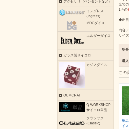
アクセサリ（ペンダントなど）
全ての
1匹の
イングレス
(Ingress)
◆出目
MDGダイス
内容／
サイズ
エルダーダイス
型番
ガラス製サイコロ
購入
カジノダイス
この
OUMCRAFT
Q-WORKSHOP
サイコロ単品
クラシック
単品
(Classic)
イス