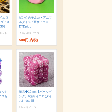
イエロ
ピンクの子ぶた・アニマ
体ダイス
ルダイス 6面サイコロ
S03
DTDpigp
セット
子ぶたのサイコロ
500円(内税)
タルド
単品◆12mm【パールピ
イスセ
ンク】6面サイコロ(ダイ
ス) hdsp45
12mmサイコロ