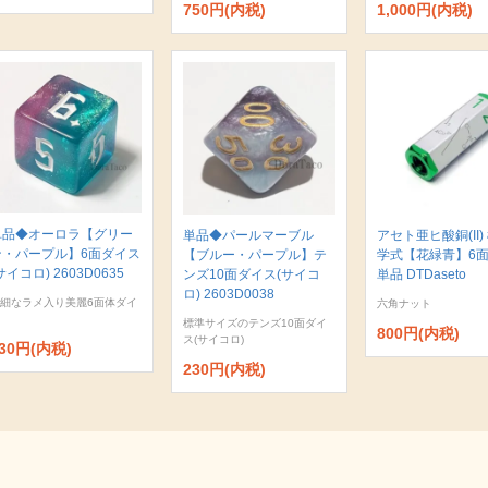
750円(内税)
1,000円(内税)
単品◆オーロラ【グリー
単品◆パールマーブル
アセト亜ヒ酸銅(II)
ン・パープル】6面ダイス
【ブルー・パープル】テ
学式【花緑青】6
サイコロ) 2603D0635
ンズ10面ダイス(サイコ
単品 DTDaseto
ロ) 2603D0038
細なラメ入り美麗6面体ダイ
六角ナット
標準サイズのテンズ10面ダイ
800円(内税)
ス(サイコロ)
30円(内税)
230円(内税)