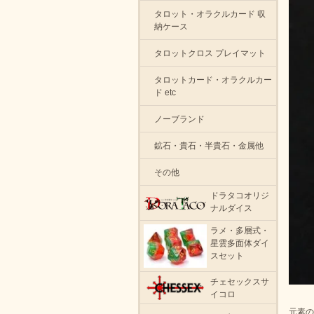
タロット・オラクルカード 収
納ケース
タロットクロス プレイマット
タロットカード・オラクルカー
ド etc
ノーブランド
鉱石・貴石・半貴石・金属他
その他
ドラタコオリジ
ナルダイス
ラメ・多層式・
星雲多面体ダイ
スセット
チェセックスサ
イコロ
元素の