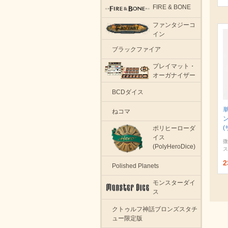
FIRE & BONE
ファンタジーコ
イン
ブラックファイア
プレイマット・
オーガナイザー
BCDダイス
ねコマ
(
ポリヒーローダ
イス
微
(PolyHeroDice)
ス
2
Polished Planets
モンスターダイ
ス
クトゥルフ神話ブロンズスタチ
ュー限定版