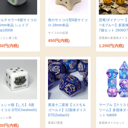
マルチカラー6面サイコロ
骨のサイコロ型6面サイコ
恐竜/ダイナソー【
6mm単品 シェイプ
ロ 18mm単品
ー&ブルー】多面
op18008
7個セット 2606D7
サイコロの起源
ごとに違う色
恐竜柄の多面体ダイス
450円(内税)
50円(内税)
1,200円(内税)
チェシャ猫【しろ】 6面
黄道十二星座【コスモ＆
マーブル【クリス
イコロ DTDCheshire01
ゴールド】12面体ダイス
リーム】多面体ダ
DTDZodiac01
ット hdb69
ェシャ猫
黄道12星座
多面体ダイスセット
00円(内税)