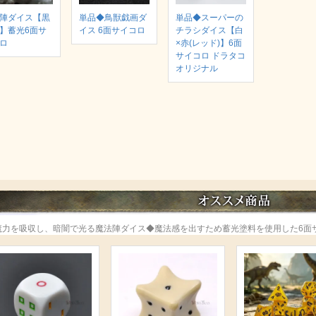
陣ダイス【黒
単品◆鳥獣戯画ダ
単品◆スーパーの
】蓄光6面サ
イス 6面サイコロ
チラシダイス【白
ロ
×赤(レッド)】6面
サイコロ ドラタコ
オリジナル
魔力を吸収し、暗闇で光る魔法陣ダイス◆魔法感を出すため蓄光塗料を使用した6面