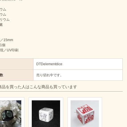
リウム
チウム
リリウム
ウ素
／15mm
1個
現／UV印刷
DTDelementdice
数
売り切れ中です。
商品を買った人はこんな商品も買っています