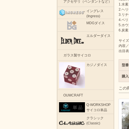
アクセサリ（ペンダントなど）
1.水素
2.ヘ
イングレス
3.リ
(Ingress)
4.ベ
MDGダイス
5.ホ
6.炭素
エルダーダイス
サイズ
内容／
出目表
ガラス製サイコロ
カジノダイス
型番
購入
この
OUMCRAFT
Q-WORKSHOP
サイコロ単品
クラシック
(Classic)