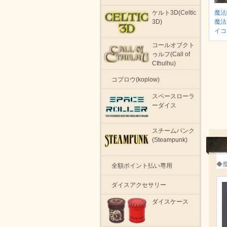
魔法
ケルト3D(Celtic
魔法
3D)
イコ
コールオブクト
ゥルフ(Call of
Cthulhu)
コプロウ(koplow)
スペースローラ
ーダイス
スチームパンク
(Steampunk)
◆
全額ポイント払い専用
ダイスアクセサリー
ダイスケース