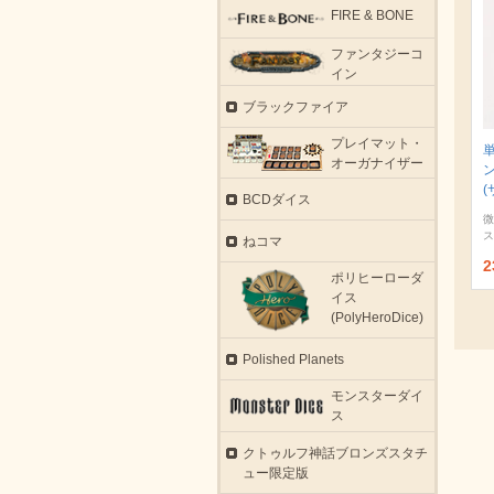
FIRE & BONE
ファンタジーコ
イン
ブラックファイア
プレイマット・
オーガナイザー
(
BCDダイス
微
ス
ねコマ
2
ポリヒーローダ
イス
(PolyHeroDice)
Polished Planets
モンスターダイ
ス
クトゥルフ神話ブロンズスタチ
ュー限定版