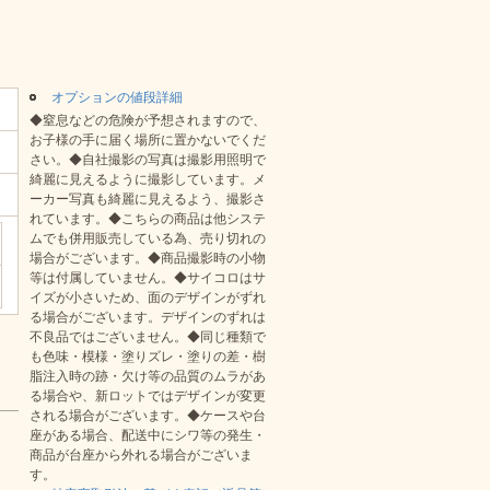
オプションの値段詳細
◆窒息などの危険が予想されますので、
お子様の手に届く場所に置かないでくだ
さい。◆自社撮影の写真は撮影用照明で
綺麗に見えるように撮影しています。メ
ーカー写真も綺麗に見えるよう、撮影さ
れています。◆こちらの商品は他システ
ムでも併用販売している為、売り切れの
場合がございます。◆商品撮影時の小物
等は付属していません。◆サイコロはサ
イズが小さいため、面のデザインがずれ
る場合がございます。デザインのずれは
不良品ではございません。◆同じ種類で
も色味・模様・塗りズレ・塗りの差・樹
脂注入時の跡・欠け等の品質のムラがあ
る場合や、新ロットではデザインが変更
される場合がございます。◆ケースや台
座がある場合、配送中にシワ等の発生・
商品が台座から外れる場合がございま
す。