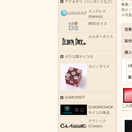
アクセサリ（ペンダントなど）
数量／
長さ／
イングレス
※写真
(Ingress)
MDGダイス
型番
エルダーダイス
販売
購入
ガラス製サイコロ
1
カジノダイス
蓋
OUMCRAFT
この
Q-WORKSHOP
サイコロ単品
クラシック
(Classic)