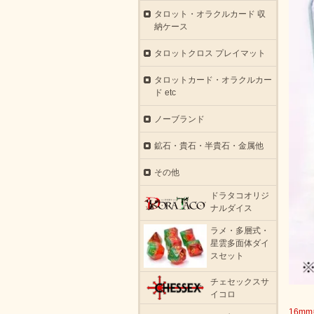
タロット・オラクルカード 収
納ケース
タロットクロス プレイマット
タロットカード・オラクルカー
ド etc
ノーブランド
鉱石・貴石・半貴石・金属他
その他
ドラタコオリジ
ナルダイス
ラメ・多層式・
星雲多面体ダイ
スセット
チェセックスサ
イコロ
16m