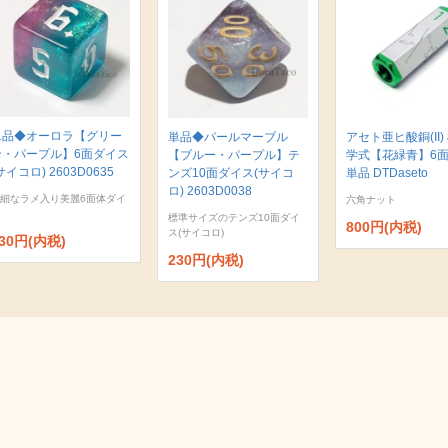
単品◆オーロラ【グリー
単品◆パールマーブル
アセト亜ヒ酸銅(II)
ン・パープル】6面ダイス
【ブルー・パープル】テ
学式【花緑青】6
サイコロ) 2603D0635
ンズ10面ダイス(サイコ
単品 DTDaseto
ロ) 2603D0038
細なラメ入り美麗6面体ダイ
六角ナット
標準サイズのテンズ10面ダイ
800円(内税)
ス(サイコロ)
30円(内税)
230円(内税)