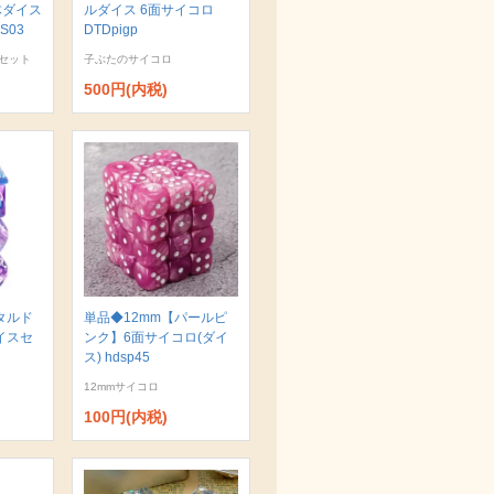
体ダイス
ルダイス 6面サイコロ
S03
DTDpigp
セット
子ぶたのサイコロ
500円(内税)
タルド
単品◆12mm【パールピ
イスセ
ンク】6面サイコロ(ダイ
ス) hdsp45
12mmサイコロ
100円(内税)