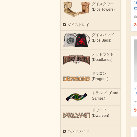
1
ダイスタワー
k
(Dice Towers)
面
2
ダイストレイ
ダイスバッグ
(Dice Bags)
デッドランド
(Deadlands)
ドラゴン
(Dragons)
トランプ（Card
サ
Games）
チ
5
ドワーフ
(Dwarven)
ハンドメイド