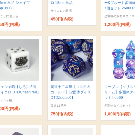
6mm単品 シェイプ
ロ 18mm単品
ー&ブルー】多面
op18008
7個セット 2606D7
サイコロの起源
ごとに違う色
恐竜柄の多面体ダイス
450円(内税)
50円(内税)
1,200円(内税)
チェシャ猫【しろ】 6面
黄道十二星座【コスモ＆
マーブル【クリス
イコロ DTDCheshire01
ゴールド】12面体ダイス
リーム】多面体ダ
DTDZodiac01
ット hdb69
ェシャ猫
黄道12星座
多面体ダイスセット
00円(内税)
750円(内税)
1,000円(内税)