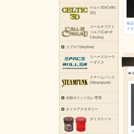
ケルト3D(Celtic
3D)
単品
コールオブクト
イス
ゥルフ(Call of
Cthulhu)
コプロウ(koplow)
スペースローラ
ーダイス
◆
スチームパンク
(Steampunk)
全額ポイント払い専用
ダイスアクセサリー
ダイスケース