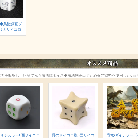
◆鳥獣戯画ダ
 6面サイコロ
魔力を吸収し、暗闇で光る魔法陣ダイス◆魔法感を出すため蓄光塗料を使用した6面
マルチカラー6面サイコロ
骨のサイコロ型6面サイコ
恐竜/ダイナソー【