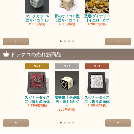
マルチカラー6
骨のサイコロ型
恐竜/ダイナソー
ピンクの子
面サイコロ 16
6面サイコロ 1
【イエロー&ブ
た・アニマ
250円(内税)
450円(内税)
1,200円(内税)
イス
500円(内税
<
>
ドラタコの売れ筋商品
No.1
No.2
No.3
No.4
スピナーダイス
魔導書【基礎魔
スピナーダイス
スピナーダ
二つ折り多面体
法・黒】6面ダ
二つ折り多面体
二つ折り多
5,950円(内税)
イ
5,950円(内税)
5,950円(内
500円(内税)
<
>