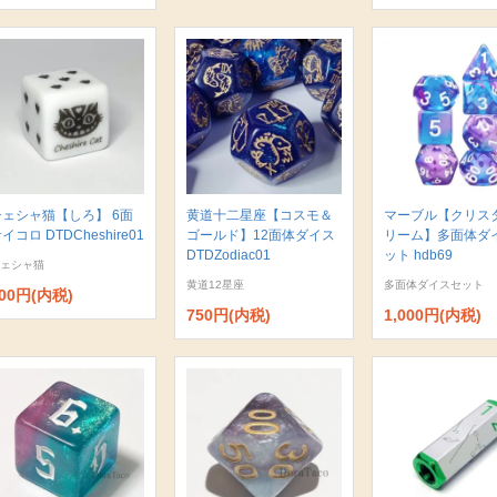
チェシャ猫【しろ】 6面
黄道十二星座【コスモ＆
マーブル【クリス
イコロ DTDCheshire01
ゴールド】12面体ダイス
リーム】多面体ダ
DTDZodiac01
ット hdb69
ェシャ猫
黄道12星座
多面体ダイスセット
00円(内税)
750円(内税)
1,000円(内税)