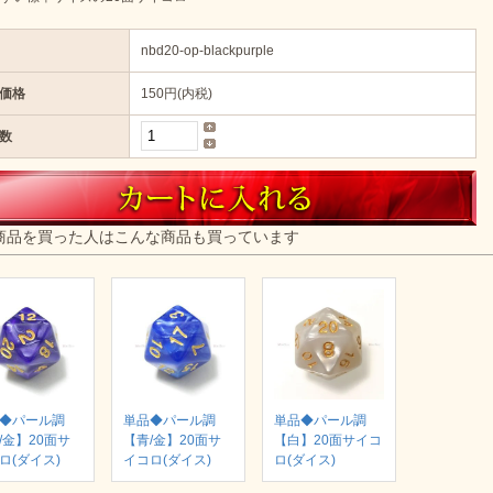
nbd20-op-blackpurple
価格
150円(内税)
数
商品を買った人はこんな商品も買っています
◆パール調
単品◆パール調
単品◆パール調
/金】20面サ
【青/金】20面サ
【白】20面サイコ
ロ(ダイス)
イコロ(ダイス)
ロ(ダイス)