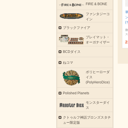
FIRE & BONE
ファンタジーコ
イン
(
ブラックファイア
微
ス
プレイマット・
2
オーガナイザー
BCDダイス
ねコマ
ポリヒーローダ
イス
(PolyHeroDice)
Polished Planets
モンスターダイ
ス
クトゥルフ神話ブロンズスタチ
ュー限定版