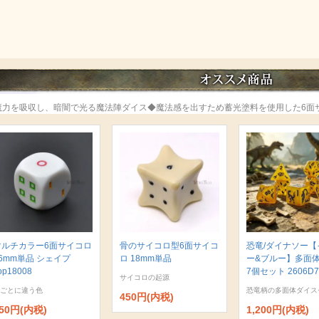
魔力を吸収し、暗闇で光る魔法陣ダイス◆魔法感を出すため蓄光塗料を使用した6面
マルチカラー6面サイコロ
骨のサイコロ型6面サイコ
恐竜/ダイナソー【
6mm単品 シェイプ
ロ 18mm単品
ー&ブルー】多面
op18008
7個セット 2606D7
サイコロの起源
ごとに違う色
恐竜柄の多面体ダイス
450円(内税)
50円(内税)
1,200円(内税)