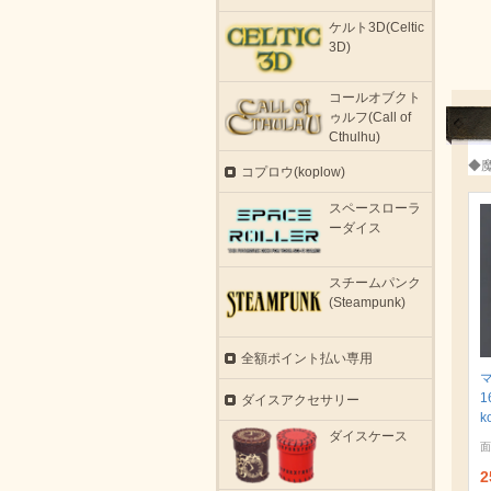
ケルト3D(Celtic
3D)
コールオブクト
ゥルフ(Call of
Cthulhu)
◆
コプロウ(koplow)
スペースローラ
ーダイス
スチームパンク
(Steampunk)
全額ポイント払い専用
1
ダイスアクセサリー
k
ダイスケース
面
2