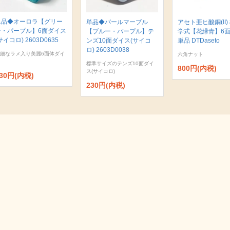
単品◆オーロラ【グリー
単品◆パールマーブル
アセト亜ヒ酸銅(II)
ン・パープル】6面ダイス
【ブルー・パープル】テ
学式【花緑青】6
サイコロ) 2603D0635
ンズ10面ダイス(サイコ
単品 DTDaseto
ロ) 2603D0038
細なラメ入り美麗6面体ダイ
六角ナット
標準サイズのテンズ10面ダイ
800円(内税)
ス(サイコロ)
30円(内税)
230円(内税)