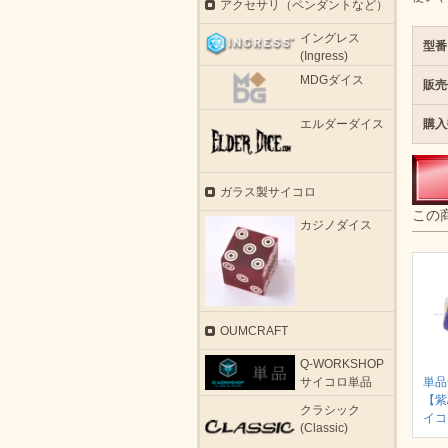
アクセサリ（ペンダントなど）
イングレス
型番
(Ingress)
MDGダイス
販売
エルダーダイス
購入
ガラス製サイコロ
この
カジノダイス
OUMCRAFT
Q-WORKSHOP
単品
サイコロ単品
【紫
クラシック
イコ
(Classic)