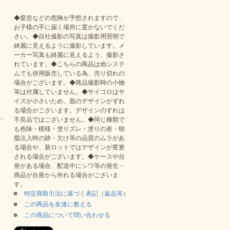
◆窒息などの危険が予想されますので、
お子様の手に届く場所に置かないでくだ
さい。◆自社撮影の写真は撮影用照明で
綺麗に見えるように撮影しています。メ
ーカー写真も綺麗に見えるよう、撮影さ
れています。◆こちらの商品は他システ
ムでも併用販売している為、売り切れの
場合がございます。◆商品撮影時の小物
等は付属していません。◆サイコロはサ
イズが小さいため、面のデザインがずれ
る場合がございます。デザインのずれは
不良品ではございません。◆同じ種類で
も色味・模様・塗りズレ・塗りの差・樹
脂注入時の跡・欠け等の品質のムラがあ
る場合や、新ロットではデザインが変更
される場合がございます。◆ケースや台
座がある場合、配送中にシワ等の発生・
商品が台座から外れる場合がございま
す。
特定商取引法に基づく表記（返品等）
この商品を友達に教える
この商品について問い合わせる