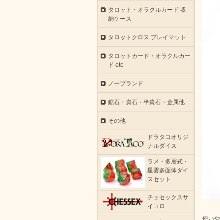
タロット・オラクルカード 収
納ケース
タロットクロス プレイマット
タロットカード・オラクルカー
ド etc
ノーブランド
鉱石・貴石・半貴石・金属他
その他
ドラタコオリジ
ナルダイス
ラメ・多層式・
星雲多面体ダイ
スセット
チェセックスサ
イコロ
使いや