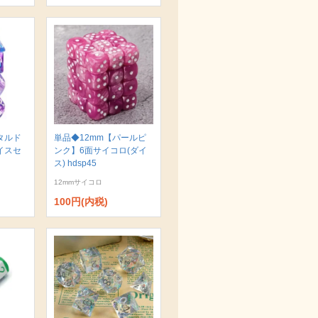
タルド
単品◆12mm【パールピ
イスセ
ンク】6面サイコロ(ダイ
ス) hdsp45
12mmサイコロ
100円(内税)