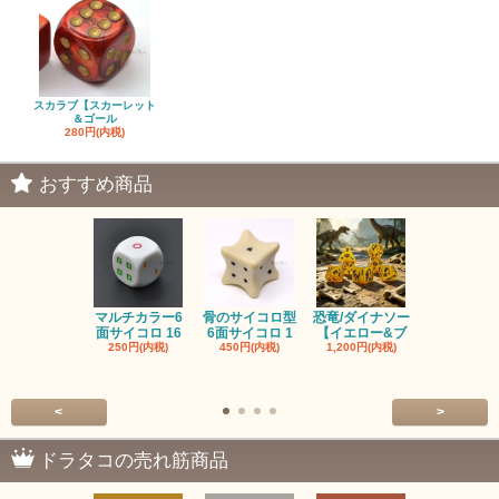
スカラブ【スカーレット
＆ゴール
280円(内税)
おすすめ商品
マルチカラー6
骨のサイコロ型
恐竜/ダイナソー
ピンクの子
面サイコロ 16
6面サイコロ 1
【イエロー&ブ
た・アニマ
250円(内税)
450円(内税)
1,200円(内税)
イス
500円(内税
<
>
ドラタコの売れ筋商品