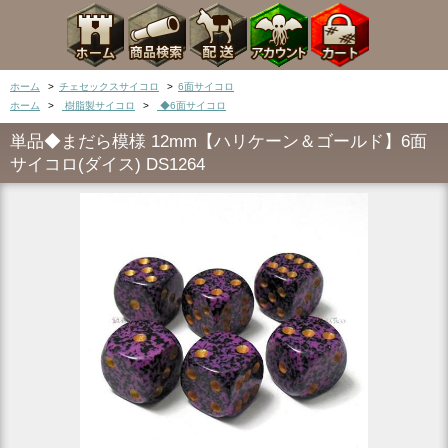
ホーム
>
チェセックスサイコロ
>
6面サイコロ
ホーム
>
樹脂製サイコロ
>
◆6面サイコロ
単品◆まだら模様 12mm【ハリケーン＆ゴールド】6面
サイコロ(ダイス) DS1264