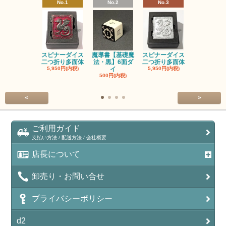
No.1
No.2
No.3
No.4
スピナーダイス
魔導書【基礎魔
スピナーダイス
スピナーダ
二つ折り多面体
法・黒】6面ダ
二つ折り多面体
二つ折り多
5,950円(内税)
イ
5,950円(内税)
5,950円(内
500円(内税)
<
>
ご利用ガイド
支払い方法 / 配送方法 / 会社概要
店長について
卸売り・お問い合せ
プライバシーポリシー
d2