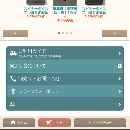
スピナーダイス
魔導書【基礎魔
スピナーダイス
スピナーダ
二つ折り多面体
法・黒】6面ダ
二つ折り多面体
二つ折り多
5,950円(内税)
イ
5,950円(内税)
5,950円(内
500円(内税)
<
>
ご利用ガイド
支払い方法 / 配送方法 / 会社概要
店長について
卸売り・お問い合せ
プライバシーポリシー
d2
ホーム
カート
ページ先頭へ