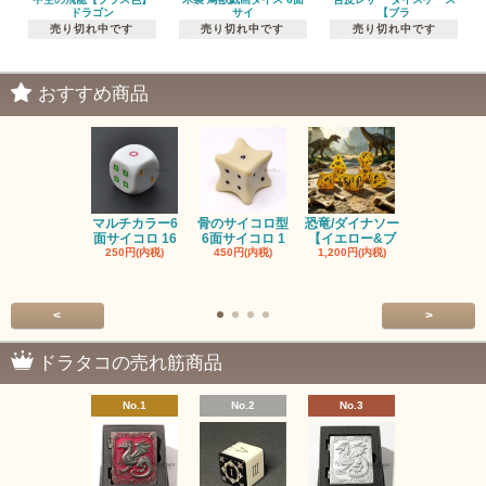
ドラゴン
サイ
【ブラ
売り切れ中です
売り切れ中です
売り切れ中です
おすすめ商品
マルチカラー6
骨のサイコロ型
恐竜/ダイナソー
ピンクの子
面サイコロ 16
6面サイコロ 1
【イエロー&ブ
た・アニマ
250円(内税)
450円(内税)
1,200円(内税)
イス
500円(内税
<
>
ドラタコの売れ筋商品
No.1
No.2
No.3
No.4