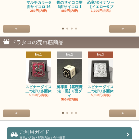
マルチカラー6
骨のサイコロ型
恐竜/ダイナソー
ピンクの子
面サイコロ 16
6面サイコロ 1
【イエロー&ブ
た・アニマ
250円(内税)
450円(内税)
1,200円(内税)
イス
500円(内税
<
>
ドラタコの売れ筋商品
No.1
No.2
No.3
No.4
スピナーダイス
魔導書【基礎魔
スピナーダイス
スピナーダ
二つ折り多面体
法・黒】6面ダ
二つ折り多面体
二つ折り多
5,950円(内税)
イ
5,950円(内税)
5,950円(内
500円(内税)
<
>
ご利用ガイド
支払い方法 / 配送方法 / 会社概要