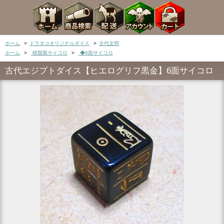
ホーム
>
ドラタコオリジナルダイス
>
古代文明
ホーム
>
樹脂製サイコロ
>
◆6面サイコロ
古代エジプトダイス【ヒエログリフ黒金】6面サイコロ