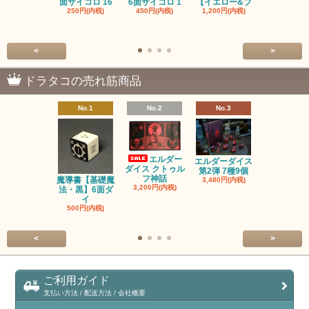
面サイコロ 16
6面サイコロ 1
【イエロー&ブ
た・アニマ
250円(内税)
450円(内税)
1,200円(内税)
イス
500円(内税
<
>
ドラタコの売れ筋商品
No.1
No.2
No.3
No.4
エルダー
エルダーダイス
ダイス クトゥル
第2弾 7種9個
フ神話
魔導書【基礎魔
単品◆12
3,480円(内税)
3,200円(内税)
法・黒】6面ダ
【サイレン
イ
ー
500円(内税)
100円(内税
<
>
ご利用ガイド
支払い方法 / 配送方法 / 会社概要