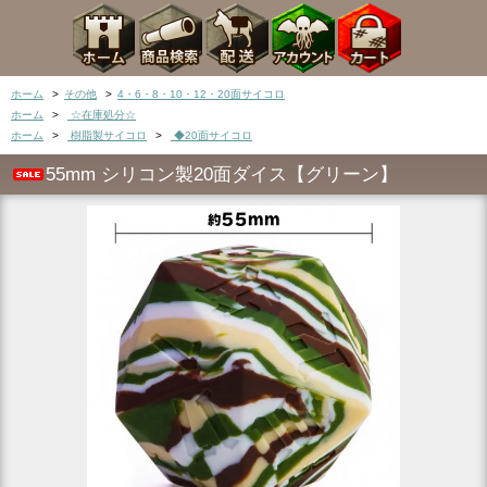
ホーム
>
その他
>
4・6・8・10・12・20面サイコロ
ホーム
>
☆在庫処分☆
ホーム
>
樹脂製サイコロ
>
◆20面サイコロ
55mm シリコン製20面ダイス【グリーン】