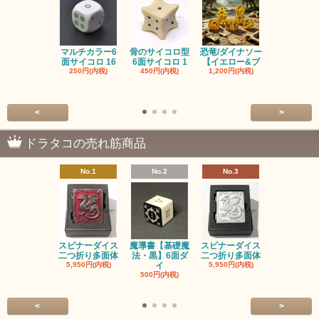
マルチカラー6
骨のサイコロ型
恐竜/ダイナソー
ピンクの子
面サイコロ 16
6面サイコロ 1
【イエロー&ブ
た・アニマ
250円(内税)
450円(内税)
1,200円(内税)
イス
500円(内税
<
>
ドラタコの売れ筋商品
No.1
No.2
No.3
No.4
スピナーダイス
魔導書【基礎魔
スピナーダイス
スピナーダ
二つ折り多面体
法・黒】6面ダ
二つ折り多面体
二つ折り多
5,950円(内税)
イ
5,950円(内税)
5,950円(内
500円(内税)
<
>