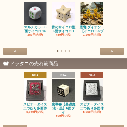
マルチカラー6
骨のサイコロ型
恐竜/ダイナソー
ピンクの子
面サイコロ 16
6面サイコロ 1
【イエロー&ブ
た・アニマ
250円(内税)
450円(内税)
1,200円(内税)
イス
500円(内税
<
>
ドラタコの売れ筋商品
No.1
No.2
No.3
No.4
スピナーダイス
魔導書【基礎魔
スピナーダイス
スピナーダ
二つ折り多面体
法・黒】6面ダ
二つ折り多面体
二つ折り多
5,950円(内税)
イ
5,950円(内税)
5,950円(内
500円(内税)