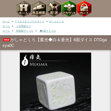
ホーム
>
ドラタコオリジナルダイス
>
がしゃどくろ
ホーム
>
☆在庫処分☆
ホーム
>
樹脂製サイコロ
>
◆6面サイコロ
がしゃどくろ【蓄光◆白＆蒼光】6面ダイス DTDga
sya0C