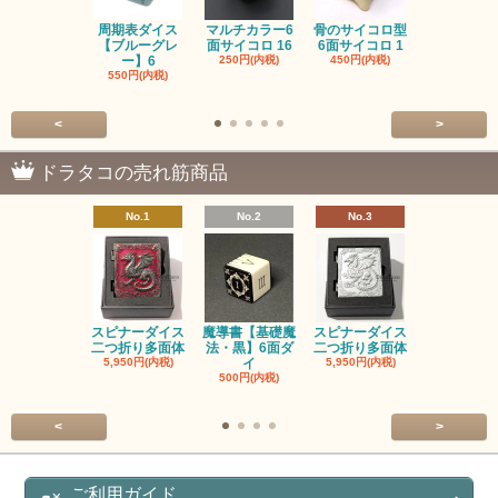
周期表ダイス
マルチカラー6
骨のサイコロ型
恐竜/ダイナ
【ブルーグレ
面サイコロ 16
6面サイコロ 1
【イエロー
ー】6
250円(内税)
450円(内税)
1,200円(内
550円(内税)
<
>
ドラタコの売れ筋商品
No.1
No.2
No.3
No.4
スピナーダイス
魔導書【基礎魔
スピナーダイス
スピナーダ
二つ折り多面体
法・黒】6面ダ
二つ折り多面体
二つ折り多
5,950円(内税)
イ
5,950円(内税)
5,950円(内
500円(内税)
<
>
ご利用ガイド