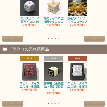
マルチカラー6
骨のサイコロ型
恐竜/ダイナソー
ピンクの子
面サイコロ 16
6面サイコロ 1
【イエロー&ブ
た・アニマ
250円(内税)
450円(内税)
1,200円(内税)
イス
500円(内税
<
>
ドラタコの売れ筋商品
No.1
No.2
No.3
No.4
スピナーダイス
魔導書【基礎魔
スピナーダイス
スピナーダ
二つ折り多面体
法・黒】6面ダ
二つ折り多面体
二つ折り多
5,950円(内税)
イ
5,950円(内税)
5,950円(内
500円(内税)
<
>