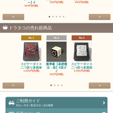
ー】6
250円(内税)
450円(内税)
1,200円(内
550円(内税)
<
>
ドラタコの売れ筋商品
No.1
No.2
No.3
No.4
スピナーダイス
魔導書【基礎魔
スピナーダイス
スピナーダ
二つ折り多面体
法・黒】6面ダ
二つ折り多面体
二つ折り多
5,950円(内税)
イ
5,950円(内税)
5,950円(内
500円(内税)
<
>
ご利用ガイド
支払い方法 / 配送方法 / 会社概要