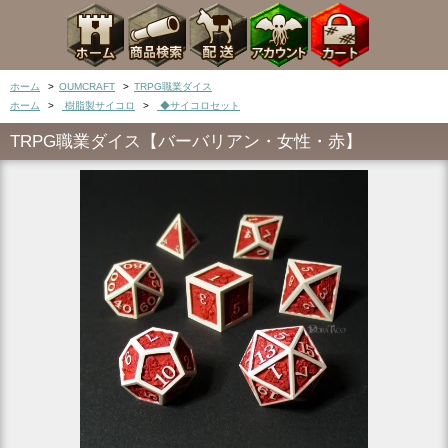
ホーム
>
OUMCRAFT
>
TRPG職業ダイス
ホーム
>
樹脂製サイコロ
>
◆サイコロセット
TRPG職業ダイス【バーバリアン・女性・赤】