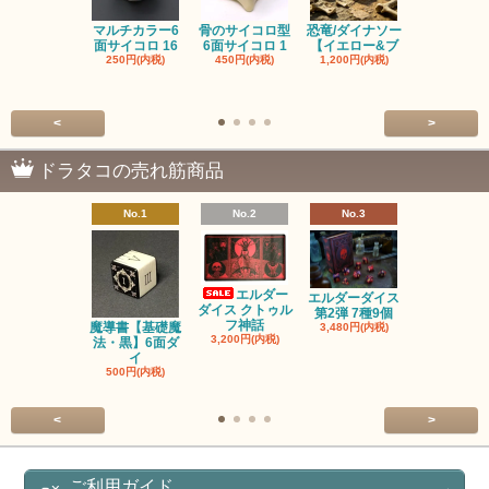
マルチカラー6
骨のサイコロ型
恐竜/ダイナソー
ピンクの子
面サイコロ 16
6面サイコロ 1
【イエロー&ブ
た・アニマ
250円(内税)
450円(内税)
1,200円(内税)
イス
500円(内税
<
>
ドラタコの売れ筋商品
No.1
No.2
No.3
No.4
エルダー
エルダーダイス
ダイス クトゥル
第2弾 7種9個
フ神話
魔導書【基礎魔
単品◆12
3,480円(内税)
3,200円(内税)
法・黒】6面ダ
【サイレン
イ
ー
500円(内税)
100円(内税
<
>
ご利用ガイド