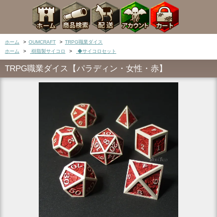
ホーム
>
OUMCRAFT
>
TRPG職業ダイス
ホーム
>
樹脂製サイコロ
>
◆サイコロセット
TRPG職業ダイス【パラディン・女性・赤】