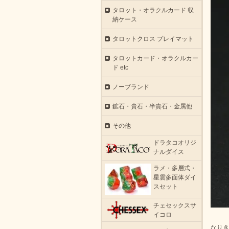
タロット・オラクルカード 収
納ケース
タロットクロス プレイマット
タロットカード・オラクルカー
ド etc
ノーブランド
鉱石・貴石・半貴石・金属他
その他
ドラタコオリジ
ナルダイス
ラメ・多層式・
星雲多面体ダイ
スセット
チェセックスサ
イコロ
なりき