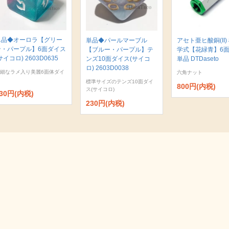
単品◆オーロラ【グリー
単品◆パールマーブル
アセト亜ヒ酸銅(II)
ン・パープル】6面ダイス
【ブルー・パープル】テ
学式【花緑青】6
サイコロ) 2603D0635
ンズ10面ダイス(サイコ
単品 DTDaseto
ロ) 2603D0038
細なラメ入り美麗6面体ダイ
六角ナット
標準サイズのテンズ10面ダイ
800円(内税)
ス(サイコロ)
30円(内税)
230円(内税)