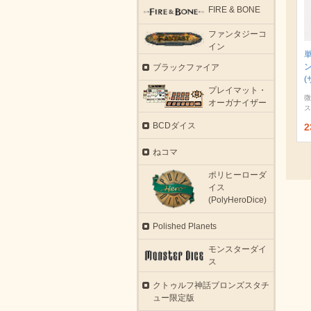
FIRE & BONE
ファンタジーコ
イン
ブラックファイア
(
プレイマット・
微
オーガナイザー
ス
BCDダイス
2
ねコマ
ポリヒーローダ
イス
(PolyHeroDice)
Polished Planets
モンスターダイ
ス
クトゥルフ神話ブロンズスタチ
ュー限定版