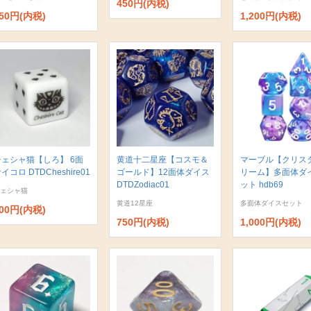
450円(内税)
50円(内税)
1,200円(内税)
チェシャ猫【しろ】 6面
黄道十二星座【コスモ＆
マーブル【クリス
イコロ DTDCheshire01
ゴールド】12面体ダイス
リーム】多面体ダ
DTDZodiac01
ット hdb69
ェシャ猫
黄道12星座
多面体ダイスセット
00円(内税)
750円(内税)
1,000円(内税)