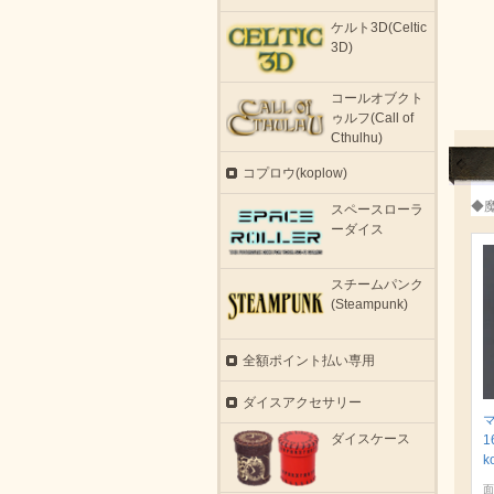
ケルト3D(Celtic
3D)
コールオブクト
ゥルフ(Call of
Cthulhu)
コプロウ(koplow)
◆
スペースローラ
ーダイス
スチームパンク
(Steampunk)
全額ポイント払い専用
ダイスアクセサリー
ダイスケース
1
k
面