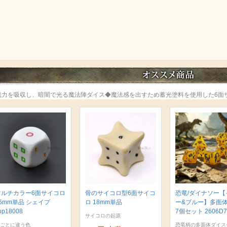
魔力を吸収し、暗闇で光る魔法陣ダイス◆魔法感を出すため蓄光塗料を使用した6面
マルチカラー6面サイコロ
骨のサイコロ型6面サイコ
恐竜/ダイナソー【
6mm単品 シェイプ
ロ 18mm単品
ー&ブルー】多面
op18008
7個セット 2606D7
サイコロの起源
ごとに違う色
恐竜柄の多面体ダイス