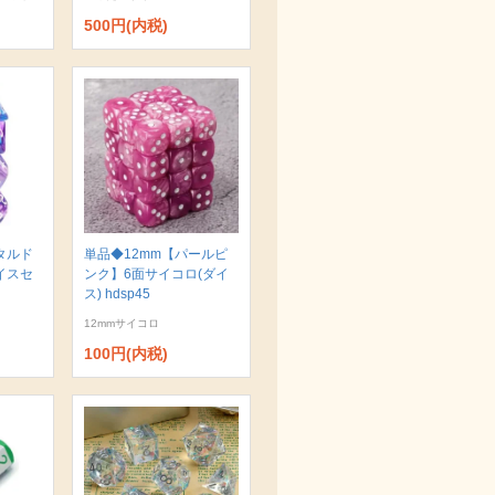
500円(内税)
タルド
単品◆12mm【パールピ
イスセ
ンク】6面サイコロ(ダイ
ス) hdsp45
12mmサイコロ
100円(内税)