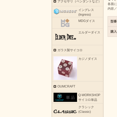
アクセサリ（ペンダントなど）
各面に
内容／
イングレス
(Ingress)
MDGダイス
型番
購入
エルダーダイス
ガラス製サイコロ
カジノダイス
OUMCRAFT
Q-WORKSHOP
サイコロ単品
クラシック
(Classic)