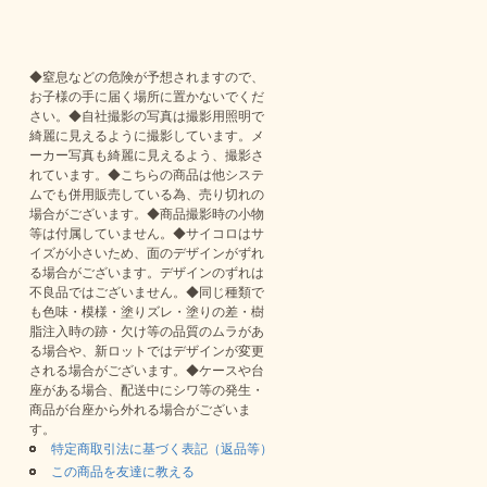
◆窒息などの危険が予想されますので、
お子様の手に届く場所に置かないでくだ
さい。◆自社撮影の写真は撮影用照明で
綺麗に見えるように撮影しています。メ
ーカー写真も綺麗に見えるよう、撮影さ
れています。◆こちらの商品は他システ
ムでも併用販売している為、売り切れの
場合がございます。◆商品撮影時の小物
等は付属していません。◆サイコロはサ
イズが小さいため、面のデザインがずれ
る場合がございます。デザインのずれは
不良品ではございません。◆同じ種類で
も色味・模様・塗りズレ・塗りの差・樹
脂注入時の跡・欠け等の品質のムラがあ
る場合や、新ロットではデザインが変更
される場合がございます。◆ケースや台
座がある場合、配送中にシワ等の発生・
商品が台座から外れる場合がございま
す。
特定商取引法に基づく表記（返品等）
この商品を友達に教える