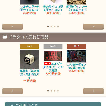
マルチカラー6
骨のサイコロ型
恐竜/ダイナソー
ピンクの子
面サイコロ 16
6面サイコロ 1
【イエロー&ブ
た・アニマ
250円(内税)
450円(内税)
1,200円(内税)
イス
500円(内税
<
>
ドラタコの売れ筋商品
No.1
No.2
No.3
No.4
エルダー
エルダーダイス
ダイス クトゥル
第2弾 7種9個
フ神話
魔導書【基礎魔
単品◆12
3,480円(内税)
3,200円(内税)
法・黒】6面ダ
【サイレン
イ
ー
500円(内税)
100円(内税
<
>
ご利用ガイド