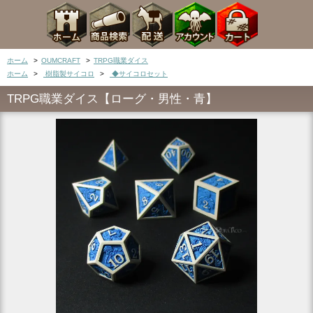
ホーム
>
OUMCRAFT
>
TRPG職業ダイス
ホーム
>
樹脂製サイコロ
>
◆サイコロセット
TRPG職業ダイス【ローグ・男性・青】