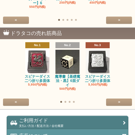
ー】6
250円(内税)
450円(内税)
1,200円(内
550円(内税)
<
>
ドラタコの売れ筋商品
No.1
No.2
No.3
No.4
スピナーダイス
魔導書【基礎魔
スピナーダイス
スピナーダ
二つ折り多面体
法・黒】6面ダ
二つ折り多面体
二つ折り多
5,950円(内税)
イ
5,950円(内税)
5,950円(内
500円(内税)
<
>
ご利用ガイド
支払い方法 / 配送方法 / 会社概要