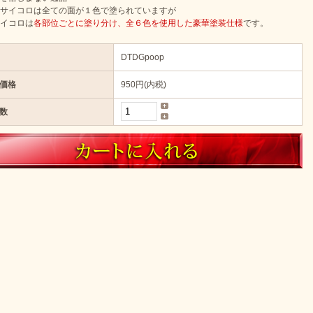
サイコロは全ての面が１色で塗られていますが
イコロは
各部位ごとに塗り分け、全６色を使用した豪華塗装仕様
です。
DTDGpoop
価格
950円(内税)
数