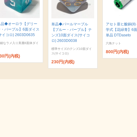
単品◆オーロラ【グリー
単品◆パールマーブル
アセト亜ヒ酸銅(II)
ン・パープル】6面ダイス
【ブルー・パープル】テ
学式【花緑青】6
サイコロ) 2603D0635
ンズ10面ダイス(サイコ
単品 DTDaseto
ロ) 2603D0038
細なラメ入り美麗6面体ダイ
六角ナット
標準サイズのテンズ10面ダイ
800円(内税)
ス(サイコロ)
30円(内税)
230円(内税)