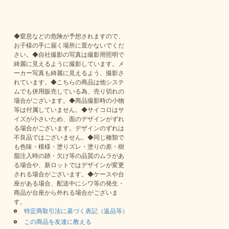
◆窒息などの危険が予想されますので、
お子様の手に届く場所に置かないでくだ
さい。◆自社撮影の写真は撮影用照明で
綺麗に見えるように撮影しています。メ
ーカー写真も綺麗に見えるよう、撮影さ
れています。◆こちらの商品は他システ
ムでも併用販売している為、売り切れの
場合がございます。◆商品撮影時の小物
等は付属していません。◆サイコロはサ
イズが小さいため、面のデザインがずれ
る場合がございます。デザインのずれは
不良品ではございません。◆同じ種類で
も色味・模様・塗りズレ・塗りの差・樹
脂注入時の跡・欠け等の品質のムラがあ
る場合や、新ロットではデザインが変更
される場合がございます。◆ケースや台
座がある場合、配送中にシワ等の発生・
商品が台座から外れる場合がございま
す。
特定商取引法に基づく表記（返品等）
この商品を友達に教える