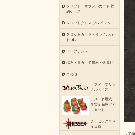
タロット・オラクルカード 収
納ケース
タロットクロス プレイマット
タロットカード・オラクルカー
ド etc
ノーブランド
鉱石・貴石・半貴石・金属他
その他
ドラタコオリジ
ナルダイス
ラメ・多層式・
星雲多面体ダイ
スセット
チェセックスサ
イコロ
～手間