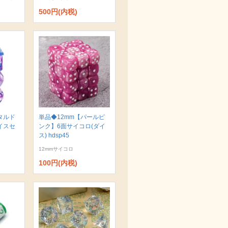
500円(内税)
タルド
単品◆12mm【パールピ
イスセ
ンク】6面サイコロ(ダイ
ス) hdsp45
12mmサイコロ
100円(内税)