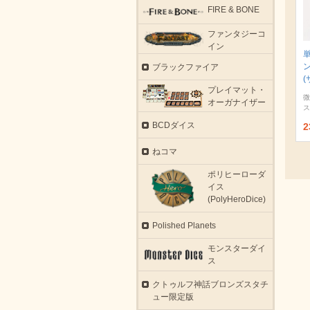
FIRE & BONE
ファンタジーコ
イン
ブラックファイア
(
プレイマット・
微
オーガナイザー
ス
BCDダイス
2
ねコマ
ポリヒーローダ
イス
(PolyHeroDice)
Polished Planets
モンスターダイ
ス
クトゥルフ神話ブロンズスタチ
ュー限定版