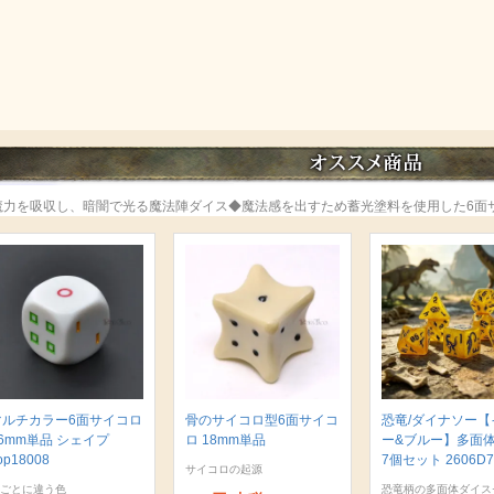
魔力を吸収し、暗闇で光る魔法陣ダイス◆魔法感を出すため蓄光塗料を使用した6面
マルチカラー6面サイコロ
骨のサイコロ型6面サイコ
恐竜/ダイナソー【
6mm単品 シェイプ
ロ 18mm単品
ー&ブルー】多面
op18008
7個セット 2606D7
サイコロの起源
ごとに違う色
恐竜柄の多面体ダイス