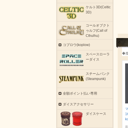
ケルト3D(Celtic
3D)
コールオブクト
ゥルフ(Call of
Cthulhu)
コプロウ(koplow)
◆
スペースローラ
ーダイス
スチームパンク
(Steampunk)
全額ポイント払い専用
ダイスアクセサリー
ダイスケース
1
k
面