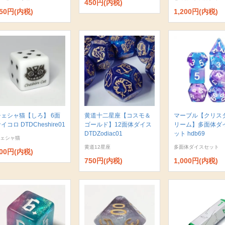
450円(内税)
50円(内税)
1,200円(内税)
チェシャ猫【しろ】 6面
黄道十二星座【コスモ＆
マーブル【クリス
イコロ DTDCheshire01
ゴールド】12面体ダイス
リーム】多面体ダ
DTDZodiac01
ット hdb69
ェシャ猫
黄道12星座
多面体ダイスセット
00円(内税)
750円(内税)
1,000円(内税)