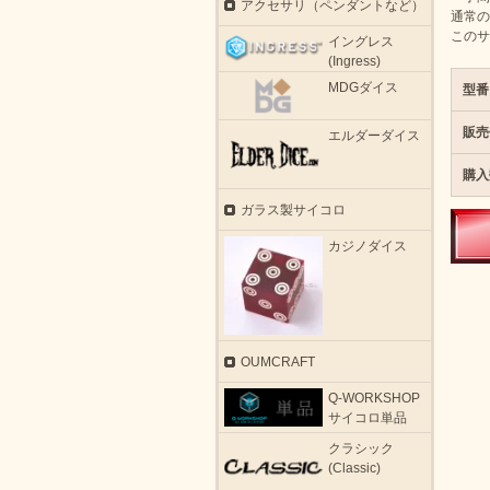
アクセサリ（ペンダントなど）
通常の
このサ
イングレス
(Ingress)
MDGダイス
型番
販売
エルダーダイス
購入
ガラス製サイコロ
カジノダイス
OUMCRAFT
Q-WORKSHOP
サイコロ単品
クラシック
(Classic)