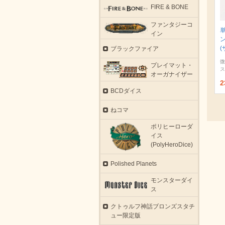
FIRE & BONE
ファンタジーコ
イン
(
ブラックファイア
微
プレイマット・
ス
オーガナイザー
2
BCDダイス
ねコマ
ポリヒーローダ
イス
(PolyHeroDice)
Polished Planets
モンスターダイ
ス
クトゥルフ神話ブロンズスタチ
ュー限定版