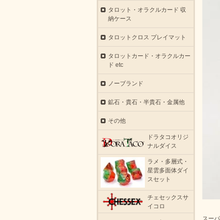
タロット・オラクルカード 収
納ケース
タロットクロス プレイマット
タロットカード・オラクルカー
ド etc
ノーブランド
鉱石・貴石・半貴石・金属他
その他
ドラタコオリジ
ナルダイス
ラメ・多層式・
星雲多面体ダイ
スセット
チェセックスサ
イコロ
スーパ