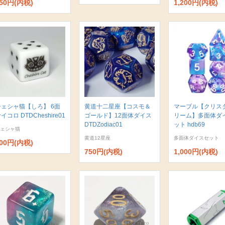
50円(内税)
1,200円(内税)
チェシャ猫【しろ】 6面
黄道十二星座【コスモ＆
マーブル【クリス
イコロ DTDCheshire01
ゴールド】12面体ダイス
リーム】多面体ダ
DTDZodiac01
ット hdb69
ェシャ猫
黄道12星座
多面体ダイスセット
00円(内税)
750円(内税)
1,000円(内税)