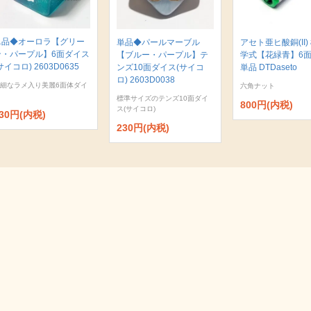
単品◆オーロラ【グリー
単品◆パールマーブル
アセト亜ヒ酸銅(II)
ン・パープル】6面ダイス
【ブルー・パープル】テ
学式【花緑青】6
サイコロ) 2603D0635
ンズ10面ダイス(サイコ
単品 DTDaseto
ロ) 2603D0038
細なラメ入り美麗6面体ダイ
六角ナット
標準サイズのテンズ10面ダイ
800円(内税)
ス(サイコロ)
30円(内税)
230円(内税)