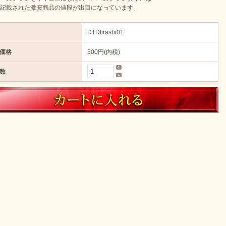
記載された激安商品の値段が出目になっています。
DTDtirashi01
価格
500円(内税)
数