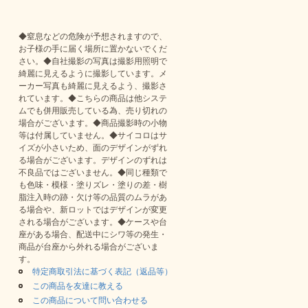
◆窒息などの危険が予想されますので、
お子様の手に届く場所に置かないでくだ
さい。◆自社撮影の写真は撮影用照明で
綺麗に見えるように撮影しています。メ
ーカー写真も綺麗に見えるよう、撮影さ
れています。◆こちらの商品は他システ
ムでも併用販売している為、売り切れの
場合がございます。◆商品撮影時の小物
等は付属していません。◆サイコロはサ
イズが小さいため、面のデザインがずれ
る場合がございます。デザインのずれは
不良品ではございません。◆同じ種類で
も色味・模様・塗りズレ・塗りの差・樹
脂注入時の跡・欠け等の品質のムラがあ
る場合や、新ロットではデザインが変更
される場合がございます。◆ケースや台
座がある場合、配送中にシワ等の発生・
商品が台座から外れる場合がございま
す。
特定商取引法に基づく表記（返品等）
この商品を友達に教える
この商品について問い合わせる