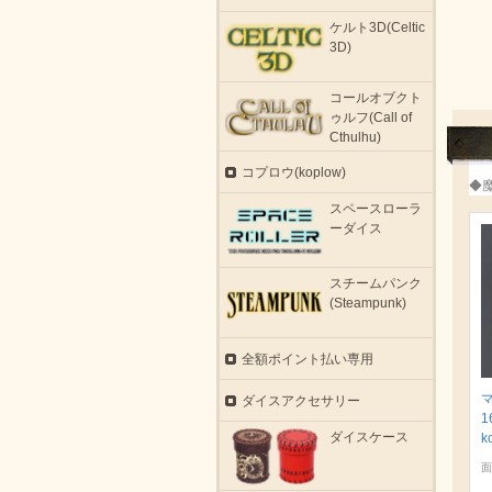
ケルト3D(Celtic
3D)
コールオブクト
ゥルフ(Call of
Cthulhu)
コプロウ(koplow)
◆
スペースローラ
ーダイス
スチームパンク
(Steampunk)
全額ポイント払い専用
ダイスアクセサリー
1
ダイスケース
k
面