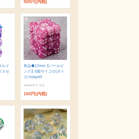
500円(内税)
タルド
単品◆12mm【パールピ
イスセ
ンク】6面サイコロ(ダイ
ス) hdsp45
12mmサイコロ
100円(内税)