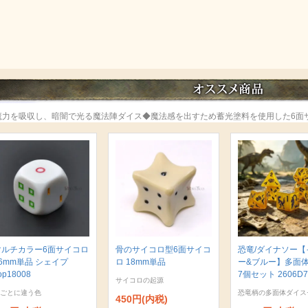
魔力を吸収し、暗闇で光る魔法陣ダイス◆魔法感を出すため蓄光塗料を使用した6面
マルチカラー6面サイコロ
骨のサイコロ型6面サイコ
恐竜/ダイナソー【
6mm単品 シェイプ
ロ 18mm単品
ー&ブルー】多面
op18008
7個セット 2606D7
サイコロの起源
ごとに違う色
恐竜柄の多面体ダイス
450円(内税)