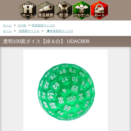
ホーム
>
その他
>
特殊面体サイコロ
ホーム
>
樹脂製サイコロ
>
◆特殊面体サイコロ
透明100面ダイス【緑＆白】 UDACB09