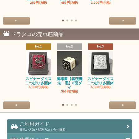
250円(内税)
450円(内税)
1,200円(内税)
イス
500円(内税
<
>
ドラタコの売れ筋商品
No.1
No.2
No.3
No.4
スピナーダイス
魔導書【基礎魔
スピナーダイス
スピナーダ
二つ折り多面体
法・黒】6面ダ
二つ折り多面体
二つ折り多
5,950円(内税)
イ
5,950円(内税)
5,950円(内
500円(内税)
<
>
ご利用ガイド
支払い方法 / 配送方法 / 会社概要