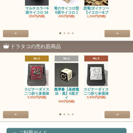
マルチカラー6
骨のサイコロ型
恐竜/ダイナソー
ピンクの子
面サイコロ 16
6面サイコロ 1
【イエロー&ブ
た・アニマ
250円(内税)
450円(内税)
1,200円(内税)
イス
500円(内税
<
>
ドラタコの売れ筋商品
No.1
No.2
No.3
No.4
スピナーダイス
魔導書【基礎魔
スピナーダイス
スピナーダ
二つ折り多面体
法・黒】6面ダ
二つ折り多面体
二つ折り多
5,950円(内税)
イ
5,950円(内税)
5,950円(内
500円(内税)
<
>
ご利用ガイド