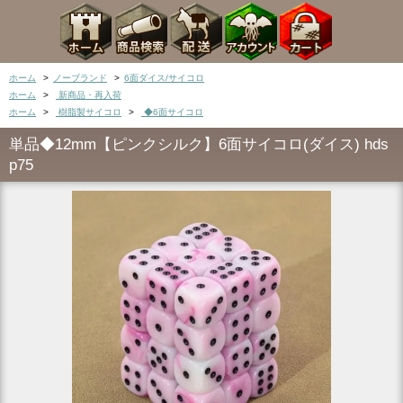
ホーム
>
ノーブランド
>
6面ダイス/サイコロ
ホーム
>
新商品・再入荷
ホーム
>
樹脂製サイコロ
>
◆6面サイコロ
単品◆12mm【ピンクシルク】6面サイコロ(ダイス) hds
p75