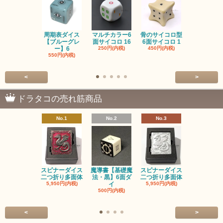
周期表ダイス
マルチカラー6
骨のサイコロ型
恐竜/ダイナ
【ブルーグレ
面サイコロ 16
6面サイコロ 1
【イエロー
ー】6
250円(内税)
450円(内税)
1,200円(内
550円(内税)
<
>
ドラタコの売れ筋商品
No.1
No.2
No.3
No.4
スピナーダイス
魔導書【基礎魔
スピナーダイス
スピナーダ
二つ折り多面体
法・黒】6面ダ
二つ折り多面体
二つ折り多
5,950円(内税)
イ
5,950円(内税)
5,950円(内
500円(内税)
<
>