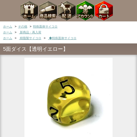
ホーム
>
その他
>
特殊面体サイコロ
ホーム
>
新商品・再入荷
ホーム
>
樹脂製サイコロ
>
◆特殊面体サイコロ
5面ダイス【透明イエロー】