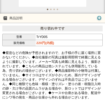
商品説明
売り切れ中です
TrYD05
型番
220円(内税)
販売価格
◆窒息などの危険が予想されますので、お子様の手に届く場所に置
かないでください。◆自社撮影の写真は撮影用照明で綺麗に見える
ように撮影しています。メーカー写真も綺麗に見えるよう、撮影さ
れています。◆こちらの商品は他システムでも併用販売している
為、売り切れの場合がございます。◆商品撮影時の小物等は付属し
ていません。◆サイコロはサイズが小さいため、面のデザインがず
れる場合がございます。デザインのずれは不良品ではございませ
ん。◆同じ種類でも色味・模様・塗りズレ・塗りの差・樹脂注入時
の跡・欠け等の品質のムラがある場合や、新ロットではデザインが
変更される場合がございます。◆ケースや台座がある場合、配送中
にシワ等の発生・商品が台座から外れる場合がございます。