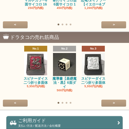
マルチカラー6
骨のサイコロ型
恐竜/ダイナソー
ピンクの子
面サイコロ 16
6面サイコロ 1
【イエロー&ブ
た・アニマ
250円(内税)
450円(内税)
1,200円(内税)
イス
500円(内税
<
>
ドラタコの売れ筋商品
No.1
No.2
No.3
No.4
スピナーダイス
魔導書【基礎魔
スピナーダイス
スピナーダ
二つ折り多面体
法・黒】6面ダ
二つ折り多面体
二つ折り多
5,950円(内税)
イ
5,950円(内税)
5,950円(内
500円(内税)
<
>
ご利用ガイド
支払い方法 / 配送方法 / 会社概要