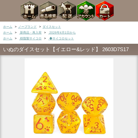
ホーム
>
ノーブランド
>
ダイスセット
ホーム
>
新商品・再入荷
>
2026年4月1日から
ホーム
>
樹脂製サイコロ
>
◆サイコロセット
いぬのダイスセット【イエロー&レッド】 2603D7S17