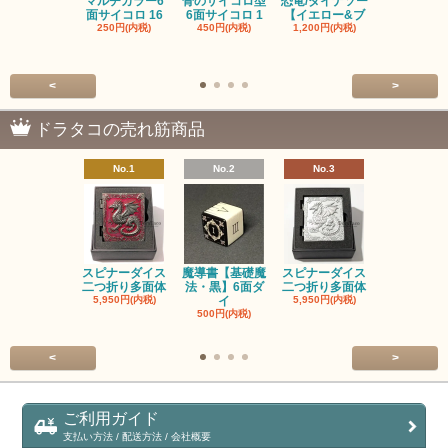
マルチカラー6
骨のサイコロ型
恐竜/ダイナソー
ピンクの子
面サイコロ 16
6面サイコロ 1
【イエロー&ブ
た・アニマ
250円(内税)
450円(内税)
1,200円(内税)
イス
500円(内税
<
>
ドラタコの売れ筋商品
No.1
No.2
No.3
No.4
スピナーダイス
魔導書【基礎魔
スピナーダイス
スピナーダ
二つ折り多面体
法・黒】6面ダ
二つ折り多面体
二つ折り多
5,950円(内税)
イ
5,950円(内税)
5,950円(内
500円(内税)
<
>
ご利用ガイド
支払い方法 / 配送方法 / 会社概要