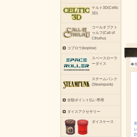
ケルト3D(Celtic
3D)
コールオブクト
ゥルフ(Call of
Cthulhu)
コプロウ(koplow)
スペースローラ
ーダイス
◆
スチームパンク
(Steampunk)
全額ポイント払い専用
ダイスアクセサリー
ダイスケース
D