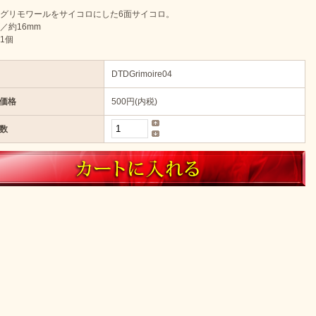
グリモワールをサイコロにした6面サイコロ。
／約16mm
1個
DTDGrimoire04
価格
500円(内税)
数