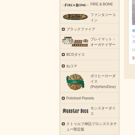
FIRE & BONE
ファンタジーコ
イン
ブラックファイア
プレイマット・
ス
オーガナイザー
1
BCDダイス
1
ねコマ
ポリヒーローダ
イス
(PolyHeroDice)
Polished Planets
モンスターダイ
ス
クトゥルフ神話ブロンズスタチ
ュー限定版