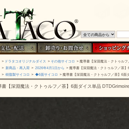
>
ドラタコオリジナルダイス
>
その他サイコロ
> 魔導書【深淵魔法・クトゥルフ／茶】
>
新商品・再入荷
>
2026年4月1日から
> 魔導書【深淵魔法・クトゥルフ／茶】6面ダ
>
樹脂製サイコロ
>
◆6面サイコロ
> 魔導書【深淵魔法・クトゥルフ／茶】6面ダイス単
書【深淵魔法・クトゥルフ／茶】6面ダイス単品 DTDGrimoire