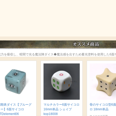
魔力を吸収し、暗闇で光る魔法陣ダイス◆魔法感を出すため蓄光塗料を使用した6面
周期表ダイス【ブルーグ
マルチカラー6面サイコロ
骨のサイコロ型6
レー】6面サイコロ
16mm単品 シェイプ
ロ 18mm単品
TDelement06
kop18008