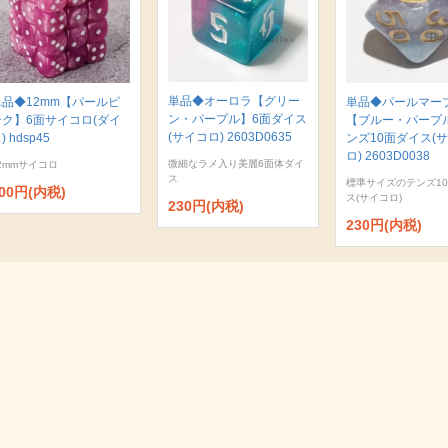
単品◆オーロラ【グリー
単品◆12mm【パールピ
単品◆パールマー
ン・パープル】6面ダイス
ンク】6面サイコロ(ダイ
【ブルー・パープ
(サイコロ) 2603D0635
) hdsp45
ンズ10面ダイス(
ロ) 2603D0038
微細なラメ入り美麗6面体ダイ
2mmサイコロ
ス
標準サイズのテンズ1
00円(内税)
ス(サイコロ)
230円(内税)
230円(内税)