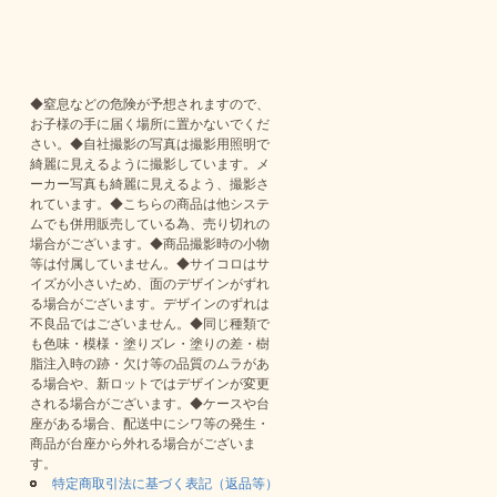
◆窒息などの危険が予想されますので、
お子様の手に届く場所に置かないでくだ
さい。◆自社撮影の写真は撮影用照明で
綺麗に見えるように撮影しています。メ
ーカー写真も綺麗に見えるよう、撮影さ
れています。◆こちらの商品は他システ
ムでも併用販売している為、売り切れの
場合がございます。◆商品撮影時の小物
等は付属していません。◆サイコロはサ
イズが小さいため、面のデザインがずれ
る場合がございます。デザインのずれは
不良品ではございません。◆同じ種類で
も色味・模様・塗りズレ・塗りの差・樹
脂注入時の跡・欠け等の品質のムラがあ
る場合や、新ロットではデザインが変更
される場合がございます。◆ケースや台
座がある場合、配送中にシワ等の発生・
商品が台座から外れる場合がございま
す。
特定商取引法に基づく表記（返品等）