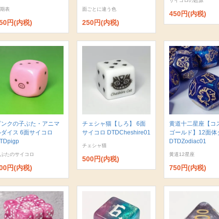
サイコロの起源
期表
面ごとに違う色
450円(内税)
50円(内税)
250円(内税)
ピンクの子ぶた・アニマ
チェシャ猫【しろ】 6面
黄道十二星座【コ
ルダイス 6面サイコロ
サイコロ DTDCheshire01
ゴールド】12面体
TDpigp
DTDZodiac01
チェシャ猫
ぶたのサイコロ
黄道12星座
500円(内税)
00円(内税)
750円(内税)