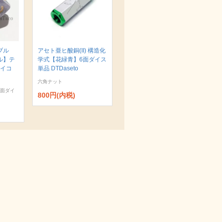
ブル
アセト亜ヒ酸銅(II) 構造化
ル】テ
学式【花緑青】6面ダイス
サイコ
単品 DTDaseto
六角ナット
0面ダイ
800円(内税)