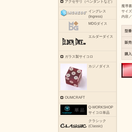
アクセサリ（ペンダントなど）
魔導書
イングレス
サイズ
(Ingress)
内容／
MDGダイス
型番
エルダーダイス
販売
購入
ガラス製サイコロ
カジノダイス
OUMCRAFT
Q-WORKSHOP
サイコロ単品
クラシック
(Classic)