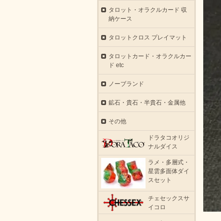
タロット・オラクルカード 収
納ケース
タロットクロス プレイマット
タロットカード・オラクルカー
ド etc
ノーブランド
鉱石・貴石・半貴石・金属他
その他
ドラタコオリジ
ナルダイス
ラメ・多層式・
星雲多面体ダイ
スセット
チェセックスサ
イコロ