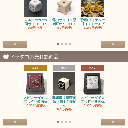
マルチカラー6
骨のサイコロ型
恐竜/ダイナソー
ピンクの子
面サイコロ 16
6面サイコロ 1
【イエロー&ブ
た・アニマ
250円(内税)
450円(内税)
1,200円(内税)
イス
500円(内税
<
>
ドラタコの売れ筋商品
No.1
No.2
No.3
No.4
スピナーダイス
魔導書【基礎魔
スピナーダイス
スピナーダ
二つ折り多面体
法・黒】6面ダ
二つ折り多面体
二つ折り多
5,950円(内税)
イ
5,950円(内税)
5,950円(内
500円(内税)
<
>