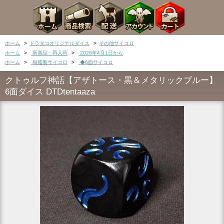
ホーム
>
ドラタコオリジナルダイス
>
その他サイコロ
ホーム
>
新商品・再入荷
>
2026年4月1日から
ホーム
>
樹脂製サイコロ
>
◆6面サイコロ
クトゥルフ神話【アザトース・黒＆メタリックブルー】
6面ダイス DTDtentaaza