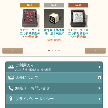
No.1
No.2
No.3
No.4
スピナーダイス
魔導書【基礎魔
スピナーダイス
スピナーダ
二つ折り多面体
法・黒】6面ダ
二つ折り多面体
二つ折り多
5,950円(内税)
イ
5,950円(内税)
5,950円(内
500円(内税)
<
>
ご利用ガイド
支払い方法 / 配送方法 / 会社概要
店長について
卸売り・お問い合せ
プライバシーポリシー