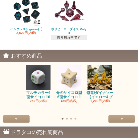
イングレス(Ingress)【
ポリヒーローダイス Poly
2,520円(内税)
H
売り切れ中です
おすすめ商品
マルチカラー6
骨のサイコロ型
恐竜/ダイナソー
ピンクの子
面サイコロ 16
6面サイコロ 1
【イエロー&ブ
た・アニマ
250円(内税)
450円(内税)
1,200円(内税)
イス
500円(内税
<
>
ドラタコの売れ筋商品