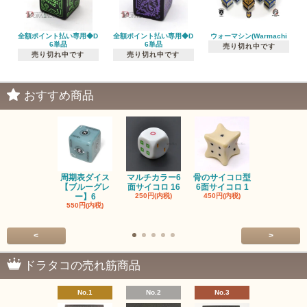
全額ポイント払い専用◆D
全額ポイント払い専用◆D
ウォーマシン(Warmachi
6単品
6単品
売り切れ中です
売り切れ中です
売り切れ中です
おすすめ商品
周期表ダイス
マルチカラー6
骨のサイコロ型
恐竜/ダイナ
【ブルーグレ
面サイコロ 16
6面サイコロ 1
【イエロー
ー】6
250円(内税)
450円(内税)
1,200円(内
550円(内税)
<
>
ドラタコの売れ筋商品
No.1
No.2
No.3
No.4