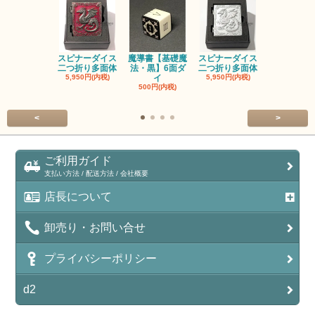
スピナーダイス
魔導書【基礎魔
スピナーダイス
スピナーダ
二つ折り多面体
法・黒】6面ダ
二つ折り多面体
二つ折り多
5,950円(内税)
イ
5,950円(内税)
5,950円(内
500円(内税)
<
>
ご利用ガイド
支払い方法 / 配送方法 / 会社概要
店長について
卸売り・お問い合せ
プライバシーポリシー
d2