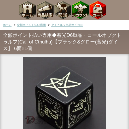
ホーム
>
全額ポイント払い専用
>
クトゥルフ単品サイコロ
全額ポイント払い専用◆蓄光D6単品・コールオブクト
ゥルフ(Call of Cthulhu)【ブラック&グロー(蓄光)ダイ
ス】 6面×1個